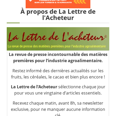
Une inertie haussière qui ralentit | Antoine Quesada – Chrono CAC
Pourquoi le monde entier vacille en même temps cette semaine ? | par Louis-Antoine Michelet
À propos de La Lettre de
l'Acheteur
WTI : Explosion mais réserves au plus bas | Denis Desclos – Market Movers
STMICROELECTRONICS : Correction probable | Denis Desclos – Market Movers
La revue de presse incontournable des matières
premières pour l’industrie agroalimentaire.
Restez informé des dernières actualités sur les
fruits, les céréales, le cacao et bien plus encore !
La Lettre de l’Acheteur
sélectionne chaque jour
pour vous une vingtaine d’articles essentiels.
Recevez chaque matin, avant 8h, sa newsletter
exclusive, pour ne manquer aucune information
clé.