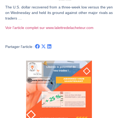
The U.S. dollar recovered from a three-week low versus the yen
Christian Parisot : Les marchés à l’épreuve des signaux | Interview Économique
on Wednesday and held its ground against other major rivals as
Bernard Prats-Desclaux : Penser les marchés à l’ère des ruptures | Interview Littéraire
traders …
S&P500 : Des records, mais toujours de la vigueur | Ludovick Bertola – Les Echos de Wall Street
Voir l’article complet sur www.lalettredelacheteur.com
NASDAQ : La tendance haussière reste intacte | Ludovick Bertola – Les Echos de Wall Street
FERRARI : Un parcours toujours sans faute | Bernard Prats-Desclaux – Market Movers
Partager l'article :
SAP : Les acheteurs gardent la main | Bernard Prats-Desclaux – Market Movers
LVMH : Un rebond à confirmer | Bernard Prats-Desclaux – Market Movers
Le monde a changé de règles cette nuit. Personne ne vous l’a encore dit | Louis-Antoine Michelet
GBP/USD : Un premier ministre déjà sur le scelette | Philippe Lhermie – Flash Forex
EUR/USD : Une réunion à priori sans saveur | Philippe Lhermie – Flash Forex
Les événements de cette semaine à venir | Philippe Lhermie – Flash Forex
La France, maillon faible de l’Europe ! | Jean-Louis Cussac – Chrono CAC
Pourquoi 6 guerres explosent en même temps cette semaine | par Louis-Antoine Michelet
Les investisseurs y croient toujours | Point Stratégique Hebdomadaire – Éric Galiègue