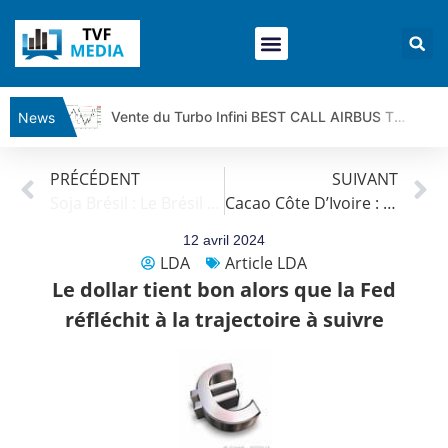
Vente du Turbo Infini BEST CALL AIRBUS TY80V à 3,45 € (+118 %)
News
Ce que Trump, Téhéran et Pékin ne veulent pas que vous voyiez ensemble | par Louis-Antoine Michelet
PRÉCÉDENT
SUIVANT
Vente du Turbo infini BEST PUT COINBASE WO83V à 0,51 € (+46 %)
Soja Brésil : Le Brésil se prépare à une récolte exceptionnelle
Cacao Côte D’Ivoire : Les exportateurs craignent une baisse des approvisionnements
Dichotomie profonde. Des marchés en hausse | Point Stratégique Hebdomadaire – Éric Galiègue
Tout peut exploser ! | Antoine Quesada – Chrono CAC
12 avril 2024
LDA
Article LDA
Gaza, Iran, Chine : la guerre mondiale vient de commencer | par Louis-Antoine Michelet
Le dollar tient bon alors que la Fed
Jean Marie Seronie :Loi agricole : vraie réforme ou simple réponse à la colère ?| Interview Éco
réfléchit à la trajectoire à suivre
DAX40 : Poursuite de la croissance ? | Erick Sebban – Chrono DAX
CAPGEMINI : Un signal haussier avant les résultats ? | Daniel Cohen de Lara – Market Movers
REMY COINTREAU : Le rebond est-il enfin confirmé ? | Daniel Cohen de Lara – Market Movers
TELEPERFORMANCE : Faut-il acheter avant les résultats ? | Daniel Cohen de Lara – Market Movers
CAC 40 : Vers un nouveau record ? Analyse avant la décision de la Fed | Denis Desclos – Chrono CAC