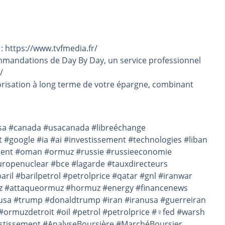
 : https://www.tvfmedia.fr/
mmandations de Day By Day, un service professionnel
/
risation à long terme de votre épargne, combinant
nusa #canada #usacanada #libreéchange
google #ia #ai #investissement #technologies #liban
rient #oman #ormuz #russie #russieeconomie
ropenuclear #bce #lagarde #tauxdirecteurs
l #barilpetrol #petrolprice #qatar #gnl #iranwar
z #attaqueormuz #hormuz #energy #financenews
usa #trump #donaldtrump #iran #iranusa #guerreiran
ormuzdetroit #oil #petrol #petrolprice #♀fed #warsh
estissement #AnalyseBoursière #MarchéBoursier