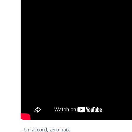
REMY COINTREAU : Le rebond est-i
TELEPERFORMANCE : Faut-il achete
CAC 40 : Vers un nouveau record ?
Christian Parisot : Les marchés à 
Bernard Prats-Desclaux : Penser le
S&P500 : Des records, mais toujour
NASDAQ : La tendance haussière re
FERRARI : Un parcours toujours s
SAP : Les acheteurs gardent la m
LVMH : Un rebond à confirmer | B
Le monde a changé de règles cette 
GBP/USD : Un premier ministre déjà
EUR/USD : Une réunion à priori san
Les événements de cette semaine à
– Un accord, zéro paix
La France, maillon faible de l’Eur