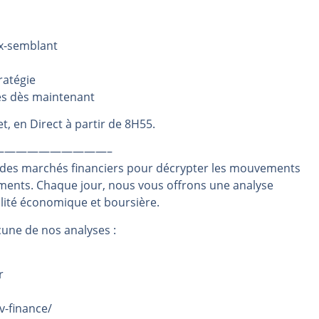
même temps cette semaine | par Louis-Antoine Michelet
rs | Point Stratégique Hebdomadaire – Éric Galiègue
ux-semblant
 | Antoine Quesada – Chrono CAC
ratégie
en même temps cette semaine ? | par Louis-Antoine Michelet
es dès maintenant
plus bas | Denis Desclos – Market Movers
t, en Direct à partir de 8H55.
——————————–
 des marchés financiers pour décrypter les mouvements
ements. Chaque jour, nous vous offrons une analyse
alité économique et boursière.
une de nos analyses :
r
v-finance/