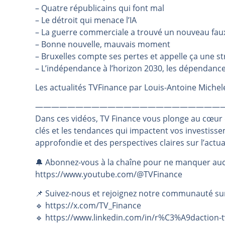
– Quatre républicains qui font mal
Pourquoi 6 guerres explosent en 
– Le détroit qui menace l’IA
Les investisseurs y croient toujou
– La guerre commerciale a trouvé un nouveau fa
Une inertie haussière qui ralentit
– Bonne nouvelle, mauvais moment
– Bruxelles compte ses pertes et appelle ça une st
Pourquoi le monde entier vacille 
– L’indépendance à l’horizon 2030, les dépendanc
WTI : Explosion mais réserves au 
Les actualités TVFinance par Louis-Antoine Michele
———————————————————————
Dans ces vidéos, TV Finance vous plonge au cœur
clés et les tendances qui impactent vos investiss
approfondie et des perspectives claires sur l’actu
🔔 Abonnez-vous à la chaîne pour ne manquer auc
https://www.youtube.com/@TVFinance
📌 Suivez-nous et rejoignez notre communauté su
🔹 https://x.com/TV_Finance
🔹 https://www.linkedin.com/in/r%C3%A9daction-t