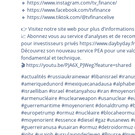
🔹 https://www.instagram.com/tv_finance/
🔹 https://www.facebook.com/tvfinance
🔹 https://www.tiktok.com/@tvfinancelive
👉️ Visitez notre site web pour plus d’informations
📈 Abonnez vous au service d’analyses et de reco
pour investisseurs privés https://www.daybyday.fr
Découvrez son nouveau service PEA pour une valo
fondamental et technique.
🎬️ https://youtu.be/PJA6X_PJWeg?feature=shared
#actualités #russiaukrainewar #libanisrael #ira
#ameriquedunord #mexiquecanadausa #alphabet #
#israelliban #israel #netanyahou #iran #moyeno
#armenucléaire #nuclearweapon #usanuclear #eu
#guerremaritime #moyenorient #donaldtrump #bari
#europetrump #ormuz #nucléaire #blocaheormu
#moyenorient #essence #diesel #gaz #usanews #
#guerreiranusa #usairan #ormuz #detroidormuz #
#jobs #usajob #ursulavonderleyen #Bourse #Inv