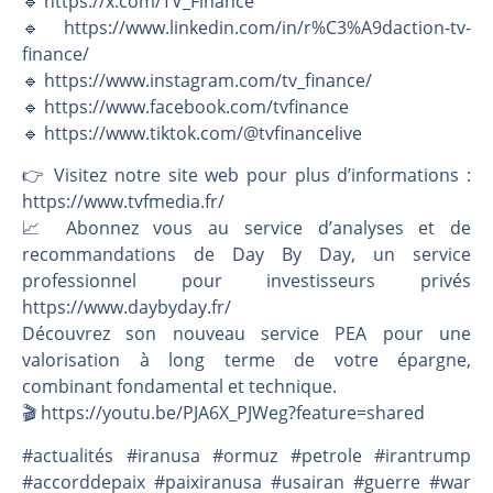
🔹 https://x.com/TV_Finance
🔹 https://www.linkedin.com/in/r%C3%A9daction-tv-
finance/
🔹 https://www.instagram.com/tv_finance/
🔹 https://www.facebook.com/tvfinance
🔹 https://www.tiktok.com/@tvfinancelive
👉️ Visitez notre site web pour plus d’informations :
https://www.tvfmedia.fr/
📈 Abonnez vous au service d’analyses et de
recommandations de Day By Day, un service
professionnel pour investisseurs privés
https://www.daybyday.fr/
Découvrez son nouveau service PEA pour une
valorisation à long terme de votre épargne,
combinant fondamental et technique.
🎬️ https://youtu.be/PJA6X_PJWeg?feature=shared
#actualités #iranusa #ormuz #petrole #irantrump
#accorddepaix #paixiranusa #usairan #guerre #war