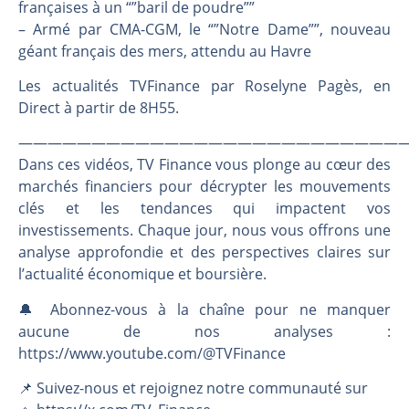
Les investisseurs y croient toujours | Point Stratégique Hebdomadaire – Éric Galiègue
françaises à un “”baril de poudre””
– Armé par CMA-CGM, le “”Notre Dame””, nouveau
Une inertie haussière qui ralentit | Antoine Quesada – Chrono CAC
géant français des mers, attendu au Havre
Pourquoi le monde entier vacille en même temps cette semaine ? | par Louis-Antoine Michelet
WTI : Explosion mais réserves au plus bas | Denis Desclos – Market Movers
Les actualités TVFinance par Roselyne Pagès, en
Direct à partir de 8H55.
———————————————————————————
Dans ces vidéos, TV Finance vous plonge au cœur des
marchés financiers pour décrypter les mouvements
clés et les tendances qui impactent vos
investissements. Chaque jour, nous vous offrons une
analyse approfondie et des perspectives claires sur
l’actualité économique et boursière.
🔔 Abonnez-vous à la chaîne pour ne manquer
aucune de nos analyses :
https://www.youtube.com/@TVFinance
📌 Suivez-nous et rejoignez notre communauté sur