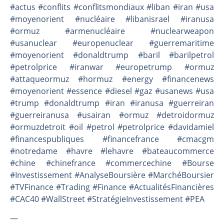
#actus #conflits #conflitsmondiaux #liban #iran #usa
#moyenorient #nucléaire #libanisrael #iranusa
#ormuz #armenucléaire #nuclearweapon
#usanuclear #europenuclear #guerremaritime
#moyenorient #donaldtrump #baril #barilpetrol
#petrolprice #iranwar #europetrump #ormuz
#attaqueormuz #hormuz #energy #financenews
#moyenorient #essence #diesel #gaz #usanews #usa
#trump #donaldtrump #iran #iranusa #guerreiran
#guerreiranusa #usairan #ormuz #detroidormuz
#ormuzdetroit #oil #petrol #petrolprice #davidamiel
#financespubliques #financefrance #cmacgm
#notredame #havre #lehavre #bateaucommerce
#chine #chinefrance #commercechine #Bourse
#Investissement #AnalyseBoursière #MarchéBoursier
#TVFinance #Trading #Finance #ActualitésFinancières
#CAC40 #WallStreet #StratégieInvestissement #PEA
—