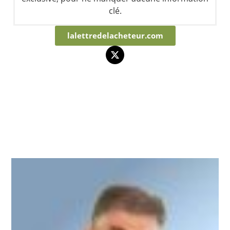
clé.
lalettredelacheteur.com