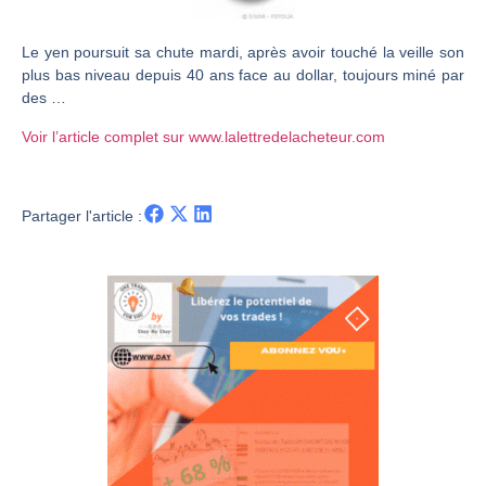
Christian Parisot : Les marchés à l’épreuve des signaux | Interview Économique
Le yen poursuit sa chute mardi, après avoir touché la veille son
Bernard Prats-Desclaux : Penser les marchés à l’ère des ruptures | Interview Littéraire
plus bas niveau depuis 40 ans face au dollar, toujours miné par
S&P500 : Des records, mais toujours de la vigueur | Ludovick Bertola – Les Echos de Wall Street
des …
NASDAQ : La tendance haussière reste intacte | Ludovick Bertola – Les Echos de Wall Street
Voir l’article complet sur www.lalettredelacheteur.com
FERRARI : Un parcours toujours sans faute | Bernard Prats-Desclaux – Market Movers
SAP : Les acheteurs gardent la main | Bernard Prats-Desclaux – Market Movers
Partager l'article :
LVMH : Un rebond à confirmer | Bernard Prats-Desclaux – Market Movers
Le monde a changé de règles cette nuit. Personne ne vous l’a encore dit | Louis-Antoine Michelet
GBP/USD : Un premier ministre déjà sur le scelette | Philippe Lhermie – Flash Forex
EUR/USD : Une réunion à priori sans saveur | Philippe Lhermie – Flash Forex
Les événements de cette semaine à venir | Philippe Lhermie – Flash Forex
La France, maillon faible de l’Europe ! | Jean-Louis Cussac – Chrono CAC
Pourquoi 6 guerres explosent en même temps cette semaine | par Louis-Antoine Michelet
Les investisseurs y croient toujours | Point Stratégique Hebdomadaire – Éric Galiègue