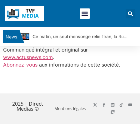
Ce matin, un seul mensonge relie l’Iran, la Russie et Trump | par Louis Antoine Michelet
News
Vente du Turbo Infini BEST CALL AIRBUS TY80V à 3,45 € (+118 %)
Communiqué intégral et original sur
Ce que Trump, Téhéran et Pékin ne veulent pas que vous voyiez ensemble | par Louis-Antoine Michelet
www.actusnews.com
.
Abonnez-vous
aux informations de cette société.
Vente du Turbo infini BEST PUT COINBASE WO83V à 0,51 € (+46 %)
Dichotomie profonde. Des marchés en hausse | Point Stratégique Hebdomadaire – Éric Galiègue
Tout peut exploser ! | Antoine Quesada – Chrono CAC
​
Gaza, Iran, Chine : la guerre mondiale vient de commencer | par Louis-Antoine Michelet
Jean Marie Seronie :Loi agricole : vraie réforme ou simple réponse à la colère ?| Interview Éco
2025 | Direct
Medias ©
Mentions légales
DAX40 : Poursuite de la croissance ? | Erick Sebban – Chrono DAX
CAPGEMINI : Un signal haussier avant les résultats ? | Daniel Cohen de Lara – Market Movers
REMY COINTREAU : Le rebond est-il enfin confirmé ? | Daniel Cohen de Lara – Market Movers
TELEPERFORMANCE : Faut-il acheter avant les résultats ? | Daniel Cohen de Lara – Market Movers