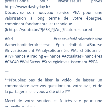
professionnel pour investisseurs privés
https://www.daybyday.fr/
Découvrez son nouveau service PEA pour une
valorisation à long terme de votre épargne,
combinant fondamental et technique.
🎬️ https://youtu.be/PJA6X_PJWeg?feature=shared
#fed #reservefédéralaméricaine
#americanfederalreserve #pib #pibuk #Bourse
#Investissement #AnalyseBoursière #MarchéBoursier
#TVFinance #Trading #Finance #ActualitésFinancières
#CAC40 #WallStreet #StratégieInvestissement #PEA
—
**N’oubliez pas de liker la vidéo, de laisser un
commentaire avec vos questions ou votre avis, et de
la partager si elle vous a été utile !**
Merci de votre soutien et à très vite pour une
nouvelle analyse !