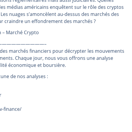
isons réglementaires mais aussi judiciaires. Quelles
 les médias américains enquêtent sur le rôle des cryptos
même temps cette semaine | par Louis-Antoine Michelet
n. Les nuages s’amoncèlent au-dessus des marchés des
rs | Point Stratégique Hebdomadaire – Éric Galiègue
pour craindre un effondrement des marchés ?
 | Antoine Quesada – Chrono CAC
n – Marché Crypto
en même temps cette semaine ? | par Louis-Antoine Michelet
plus bas | Denis Desclos – Market Movers
——————————–
 des marchés financiers pour décrypter les mouvements
ements. Chaque jour, nous vous offrons une analyse
alité économique et boursière.
une de nos analyses :
r
v-finance/