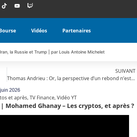
Bourse
Vidéos
Partenaires
Iran, la Russie et Trump | par Louis Antoine Michelet
 AIRBUS TY80V à 3,45 € (+118 %)
 veulent pas que vous voyiez ensemble | par Louis-Antoine Michele
SUIVANT
Thomas Andrieu : Or, la perspective d’un rebond n’est pas inimaginable | Interview Économique
COINBASE WO83V à 0,51 € (+46 %)
 en hausse | Point Stratégique Hebdomadaire – Éric Galiègue
 juin 2026
tos et après
,
TV Finance
,
Vidéo YT
uesada – Chrono CAC
 | Mohamed Ghanay – Les cryptos, et après ?
iale vient de commencer | par Louis-Antoine Michelet
vraie réforme ou simple réponse à la colère ?| Interview Éco
e ? | Erick Sebban – Chrono DAX
ant les résultats ? | Daniel Cohen de Lara – Market Movers