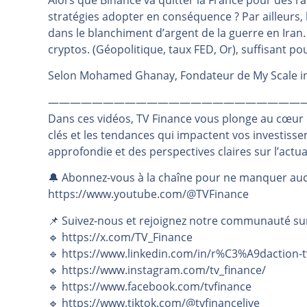
Alors que Binance va quitter la France pour des ra
stratégies adopter en conséquence ? Par ailleurs,
Pourquoi 6 guerres explosent en 
dans le blanchiment d’argent de la guerre en Ira
Les investisseurs y croient toujou
cryptos. (Géopolitique, taux FED, Or), suffisant 
Une inertie haussière qui ralentit
Selon Mohamed Ghanay, Fondateur de My Scale i
Pourquoi le monde entier vacille 
WTI : Explosion mais réserves au 
———————————————————————
Dans ces vidéos, TV Finance vous plonge au cœur
clés et les tendances qui impactent vos investiss
approfondie et des perspectives claires sur l’actu
🔔 Abonnez-vous à la chaîne pour ne manquer auc
https://www.youtube.com/@TVFinance
📌 Suivez-nous et rejoignez notre communauté su
🔹 https://x.com/TV_Finance
🔹 https://www.linkedin.com/in/r%C3%A9daction-t
🔹 https://www.instagram.com/tv_finance/
🔹 https://www.facebook.com/tvfinance
🔹 https://www.tiktok.com/@tvfinancelive