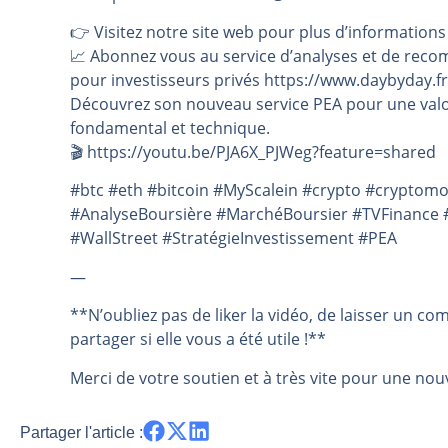
👉️ Visitez notre site web pour plus d’informations
📈 Abonnez vous au service d’analyses et de reco
pour investisseurs privés https://www.daybyday.fr
Découvrez son nouveau service PEA pour une valo
fondamental et technique.
🎬️ https://youtu.be/PJA6X_PJWeg?feature=shared
#btc #eth #bitcoin #MyScalein #crypto #cryptom
#AnalyseBoursière #MarchéBoursier #TVFinance #
#WallStreet #StratégieInvestissement #PEA
—
**N’oubliez pas de liker la vidéo, de laisser un co
partager si elle vous a été utile !**
Merci de votre soutien et à très vite pour une nouv
Partager l'article :