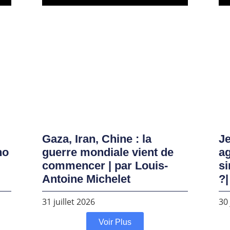
Gaza, Iran, Chine : la
Je
no
guerre mondiale vient de
ag
commencer | par Louis-
si
Antoine Michelet
?|
31 juillet 2026
30 
Voir Plus