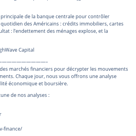
rs | Point Stratégique Hebdomadaire – Éric Galiègue
e principale de la banque centrale pour contrôler
 | Antoine Quesada – Chrono CAC
e quotidien des Américains : crédits immobiliers, cartes
en même temps cette semaine ? | par Louis-Antoine Michelet
ultat : l’endettement des ménages explose, et la
plus bas | Denis Desclos – Market Movers
 probable | Denis Desclos – Market Movers
ighWave Capital
——————————–
 des marchés financiers pour décrypter les mouvements
ements. Chaque jour, nous vous offrons une analyse
alité économique et boursière.
une de nos analyses :
r
v-finance/