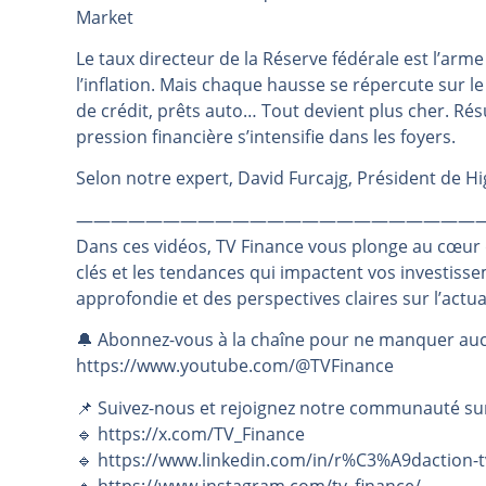
Market
Les investisseurs y croient toujou
Le taux directeur de la Réserve fédérale est l’arm
Une inertie haussière qui ralentit
l’inflation. Mais chaque hausse se répercute sur l
Pourquoi le monde entier vacille 
de crédit, prêts auto… Tout devient plus cher. Rés
WTI : Explosion mais réserves au 
pression financière s’intensifie dans les foyers.
STMICROELECTRONICS : Correction
Selon notre expert, David Furcajg, Président de H
———————————————————————
Dans ces vidéos, TV Finance vous plonge au cœur
clés et les tendances qui impactent vos investiss
approfondie et des perspectives claires sur l’actu
🔔 Abonnez-vous à la chaîne pour ne manquer auc
https://www.youtube.com/@TVFinance
📌 Suivez-nous et rejoignez notre communauté su
🔹 https://x.com/TV_Finance
🔹 https://www.linkedin.com/in/r%C3%A9daction-t
🔹 https://www.instagram.com/tv_finance/