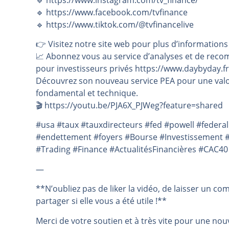
🔹 https://www.facebook.com/tvfinance
🔹 https://www.tiktok.com/@tvfinancelive
👉️ Visitez notre site web pour plus d’informations
📈 Abonnez vous au service d’analyses et de reco
pour investisseurs privés https://www.daybyday.fr
Découvrez son nouveau service PEA pour une valo
fondamental et technique.
🎬️ https://youtu.be/PJA6X_PJWeg?feature=shared
#usa #taux #tauxdirecteurs #fed #powell #federa
#endettement #foyers #Bourse #Investissement 
#Trading #Finance #ActualitésFinancières #CAC40
—
**N’oubliez pas de liker la vidéo, de laisser un co
partager si elle vous a été utile !**
Merci de votre soutien et à très vite pour une nouv