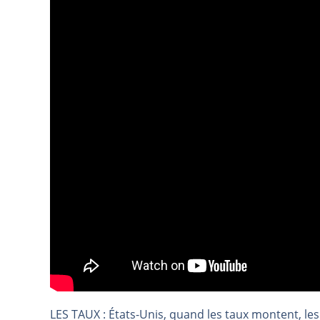
TELEPERFORMANCE : Faut-il achete
CAC 40 : Vers un nouveau record ?
Christian Parisot : Les marchés à 
Bernard Prats-Desclaux : Penser le
S&P500 : Des records, mais toujour
NASDAQ : La tendance haussière re
FERRARI : Un parcours toujours s
SAP : Les acheteurs gardent la m
LVMH : Un rebond à confirmer | B
Le monde a changé de règles cette 
GBP/USD : Un premier ministre déjà
EUR/USD : Une réunion à priori san
Les événements de cette semaine à
La France, maillon faible de l’Eur
LES TAUX : États-Unis, quand les taux montent, le
Pourquoi 6 guerres explosent en 