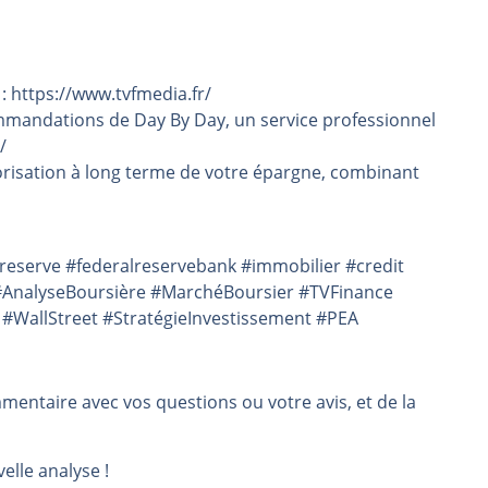
 : https://www.tvfmedia.fr/
mmandations de Day By Day, un service professionnel
/
risation à long terme de votre épargne, combinant
lreserve #federalreservebank #immobilier #credit
#AnalyseBoursière #MarchéBoursier #TVFinance
 #WallStreet #StratégieInvestissement #PEA
mmentaire avec vos questions ou votre avis, et de la
elle analyse !