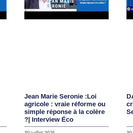
Jean Marie Seronie :Loi
DA
agricole : vraie réforme ou
cr
simple réponse à la colère
S
?| Interview Éco
30 juillet 2026
30 