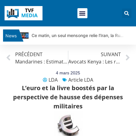
Ce matin, un seul mensonge relie l’Iran, la Russie et Trump | par Louis Antoine Michelet
News
Vente du Turbo Infini BEST CALL AIRBUS TY80V à 3,45 € (+118 %)
PRÉCÉDENT
SUIVANT
Ce que Trump, Téhéran et Pékin ne veulent pas que vous voyiez ensemble | par Louis-Antoine Michelet
Mandarines : Estimation du marché mondial
Avocats Kenya : Les récoltes retardées
Vente du Turbo infini BEST PUT COINBASE WO83V à 0,51 € (+46 %)
Dichotomie profonde. Des marchés en hausse | Point Stratégique Hebdomadaire – Éric Galiègue
4 mars 2025
LDA
Article LDA
Tout peut exploser ! | Antoine Quesada – Chrono CAC
L’euro et la livre boostés par la
Gaza, Iran, Chine : la guerre mondiale vient de commencer | par Louis-Antoine Michelet
perspective de hausse des dépenses
Jean Marie Seronie :Loi agricole : vraie réforme ou simple réponse à la colère ?| Interview Éco
militaires
DAX40 : Poursuite de la croissance ? | Erick Sebban – Chrono DAX
CAPGEMINI : Un signal haussier avant les résultats ? | Daniel Cohen de Lara – Market Movers
REMY COINTREAU : Le rebond est-il enfin confirmé ? | Daniel Cohen de Lara – Market Movers
TELEPERFORMANCE : Faut-il acheter avant les résultats ? | Daniel Cohen de Lara – Market Movers