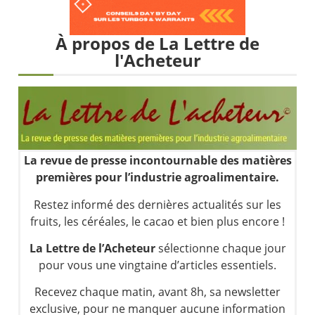
Les investisseurs y croient toujours | Point Stratégique Hebdomadaire – Éric Galiègue
Une inertie haussière qui ralentit | Antoine Quesada – Chrono CAC
À propos de La Lettre de
Pourquoi le monde entier vacille en même temps cette semaine ? | par Louis-Antoine Michelet
l'Acheteur
WTI : Explosion mais réserves au plus bas | Denis Desclos – Market Movers
La revue de presse incontournable des matières
premières pour l’industrie agroalimentaire.
Restez informé des dernières actualités sur les
fruits, les céréales, le cacao et bien plus encore !
La Lettre de l’Acheteur
sélectionne chaque jour
pour vous une vingtaine d’articles essentiels.
Recevez chaque matin, avant 8h, sa newsletter
exclusive, pour ne manquer aucune information