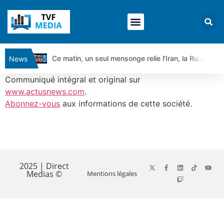
Ce matin, un seul mensonge relie l’Iran, la Russie et Trump | par Louis Antoine Michelet
News
Vente du Turbo Infini BEST CALL AIRBUS TY80V à 3,45 € (+118 %)
Communiqué intégral et original sur
Ce que Trump, Téhéran et Pékin ne veulent pas que vous voyiez ensemble | par Louis-Antoine Michelet
www.actusnews.com
.
Abonnez-vous
aux informations de cette société.
Vente du Turbo infini BEST PUT COINBASE WO83V à 0,51 € (+46 %)
Dichotomie profonde. Des marchés en hausse | Point Stratégique Hebdomadaire – Éric Galiègue
Tout peut exploser ! | Antoine Quesada – Chrono CAC
​
Gaza, Iran, Chine : la guerre mondiale vient de commencer | par Louis-Antoine Michelet
Jean Marie Seronie :Loi agricole : vraie réforme ou simple réponse à la colère ?| Interview Éco
2025 | Direct
Medias ©
Mentions légales
DAX40 : Poursuite de la croissance ? | Erick Sebban – Chrono DAX
CAPGEMINI : Un signal haussier avant les résultats ? | Daniel Cohen de Lara – Market Movers
REMY COINTREAU : Le rebond est-il enfin confirmé ? | Daniel Cohen de Lara – Market Movers
TELEPERFORMANCE : Faut-il acheter avant les résultats ? | Daniel Cohen de Lara – Market Movers