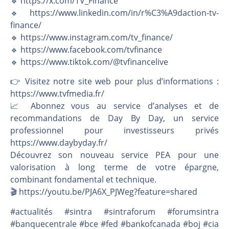
🔹 https://x.com/TV_Finance
🔹 https://www.linkedin.com/in/r%C3%A9daction-tv-
finance/
🔹 https://www.instagram.com/tv_finance/
🔹 https://www.facebook.com/tvfinance
🔹 https://www.tiktok.com/@tvfinancelive
👉️ Visitez notre site web pour plus d’informations :
https://www.tvfmedia.fr/
📈 Abonnez vous au service d’analyses et de
recommandations de Day By Day, un service
professionnel pour investisseurs privés
https://www.daybyday.fr/
Découvrez son nouveau service PEA pour une
valorisation à long terme de votre épargne,
combinant fondamental et technique.
🎬️ https://youtu.be/PJA6X_PJWeg?feature=shared
#actualités #sintra #sintraforum #forumsintra
#banquecentrale #bce #fed #bankofcanada #boj #cia