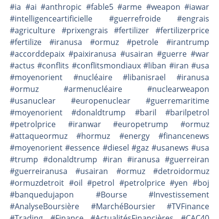
#ia #ai #anthropic #fable5 #arme #weapon #iawar
#intelligenceartificielle #guerrefroide #engrais
#agriculture #prixengrais #fertilizer #fertilizerprice
#fertilize #iranusa #ormuz #petrole #irantrump
#accorddepaix #paixiranusa #usairan #guerre #war
#actus #conflits #conflitsmondiaux #liban #iran #usa
#moyenorient #nucléaire #libanisrael #iranusa
#ormuz #armenucléaire #nuclearweapon
#usanuclear #europenuclear #guerremaritime
#moyenorient #donaldtrump #baril #barilpetrol
#petrolprice #iranwar #europetrump #ormuz
#attaqueormuz #hormuz #energy #financenews
#moyenorient #essence #diesel #gaz #usanews #usa
#trump #donaldtrump #iran #iranusa #guerreiran
#guerreiranusa #usairan #ormuz #detroidormuz
#ormuzdetroit #oil #petrol #petrolprice #yen #boj
#banquedujapon #Bourse #Investissement
#AnalyseBoursière #MarchéBoursier #TVFinance
#Trading #Finance #ActualitésFinancières #CAC40