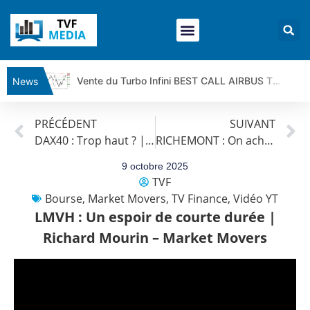
Vente du Turbo Infini BEST CALL AIRBUS TY80V à 3,45 € (+118 %)
News
Ce que Trump, Téhéran et Pékin ne veulent pas que vous voyiez ensemble | par Louis-Antoine Michelet
PRÉCÉDENT
SUIVANT
Vente du Turbo infini BEST PUT COINBASE WO83V à 0,51 € (+46 %)
DAX40 : Trop haut ? | Erick Sebban – Chrono DAX
RICHEMONT : On achète ? | Richard Mourin – Market Movers
Dichotomie profonde. Des marchés en hausse | Point Stratégique Hebdomadaire – Éric Galiègue
Tout peut exploser ! | Antoine Quesada – Chrono CAC
9 octobre 2025
TVF
Gaza, Iran, Chine : la guerre mondiale vient de commencer | par Louis-Antoine Michelet
Bourse
,
Market Movers
,
TV Finance
,
Vidéo YT
Jean Marie Seronie :Loi agricole : vraie réforme ou simple réponse à la colère ?| Interview Éco
LMVH : Un espoir de courte durée |
DAX40 : Poursuite de la croissance ? | Erick Sebban – Chrono DAX
Richard Mourin – Market Movers
CAPGEMINI : Un signal haussier avant les résultats ? | Daniel Cohen de Lara – Market Movers
REMY COINTREAU : Le rebond est-il enfin confirmé ? | Daniel Cohen de Lara – Market Movers
TELEPERFORMANCE : Faut-il acheter avant les résultats ? | Daniel Cohen de Lara – Market Movers
CAC 40 : Vers un nouveau record ? Analyse avant la décision de la Fed | Denis Desclos – Chrono CAC