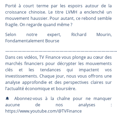
Une inertie haussière qui ralentit | Antoine Quesada – Chrono CAC
Porté à court terme par les espoirs autour de la
Pourquoi le monde entier vacille en même temps cette semaine ? | par Louis-Antoine Michelet
croissance chinoise. Le titre LVMH a enclenché un
WTI : Explosion mais réserves au plus bas | Denis Desclos – Market Movers
mouvement haussier. Pour autant, ce rebond semble
STMICROELECTRONICS : Correction probable | Denis Desclos – Market Movers
fragile. On regarde quand même ?
Selon notre expert, Richard Mourin,
Fondamentalement Bourse
———————————————————————————
Dans ces vidéos, TV Finance vous plonge au cœur des
marchés financiers pour décrypter les mouvements
clés et les tendances qui impactent vos
investissements. Chaque jour, nous vous offrons une
analyse approfondie et des perspectives claires sur
l’actualité économique et boursière.
🔔 Abonnez-vous à la chaîne pour ne manquer
aucune de nos analyses :
https://www.youtube.com/@TVFinance