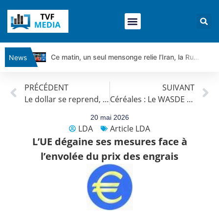
Ce matin, un seul mensonge relie l’Iran, la Russie et Trump | par Louis Antoine Michelet
News
Vente du Turbo Infini BEST CALL AIRBUS TY80V à 3,45 € (+118 %)
PRÉCÉDENT
SUIVANT
Ce que Trump, Téhéran et Pékin ne veulent pas que vous voyiez ensemble | par Louis-Antoine Michelet
Le dollar se reprend, soutenu par l’augmentation du coût de la dette publique américaine
Céréales : Le WASDE prévoit une production plus faible en 2026
Vente du Turbo infini BEST PUT COINBASE WO83V à 0,51 € (+46 %)
Dichotomie profonde. Des marchés en hausse | Point Stratégique Hebdomadaire – Éric Galiègue
20 mai 2026
LDA
Article LDA
Tout peut exploser ! | Antoine Quesada – Chrono CAC
L’UE dégaine ses mesures face à
Gaza, Iran, Chine : la guerre mondiale vient de commencer | par Louis-Antoine Michelet
l’envolée du prix des engrais
Jean Marie Seronie :Loi agricole : vraie réforme ou simple réponse à la colère ?| Interview Éco
DAX40 : Poursuite de la croissance ? | Erick Sebban – Chrono DAX
CAPGEMINI : Un signal haussier avant les résultats ? | Daniel Cohen de Lara – Market Movers
REMY COINTREAU : Le rebond est-il enfin confirmé ? | Daniel Cohen de Lara – Market Movers
TELEPERFORMANCE : Faut-il acheter avant les résultats ? | Daniel Cohen de Lara – Market Movers