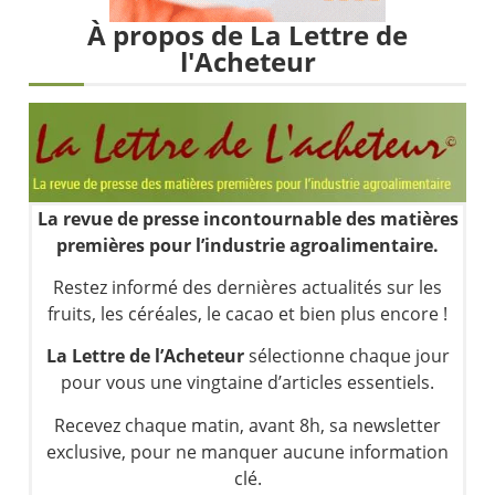
Les investisseurs y croient toujours | Point Stratégique Hebdomadaire – Éric Galiègue
À propos de La Lettre de
Une inertie haussière qui ralentit | Antoine Quesada – Chrono CAC
l'Acheteur
Pourquoi le monde entier vacille en même temps cette semaine ? | par Louis-Antoine Michelet
WTI : Explosion mais réserves au plus bas | Denis Desclos – Market Movers
La revue de presse incontournable des matières
premières pour l’industrie agroalimentaire.
Restez informé des dernières actualités sur les
fruits, les céréales, le cacao et bien plus encore !
La Lettre de l’Acheteur
sélectionne chaque jour
pour vous une vingtaine d’articles essentiels.
Recevez chaque matin, avant 8h, sa newsletter
exclusive, pour ne manquer aucune information
clé.