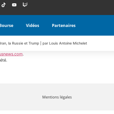
Bourse
Vidéos
Partenaires
Iran, la Russie et Trump | par Louis Antoine Michelet
 AIRBUS TY80V à 3,45 € (+118 %)
usnews.com
.
 veulent pas que vous voyiez ensemble | par Louis-Antoine Michele
été.
COINBASE WO83V à 0,51 € (+46 %)
 en hausse | Point Stratégique Hebdomadaire – Éric Galiègue
uesada – Chrono CAC
iale vient de commencer | par Louis-Antoine Michelet
Mentions légales
vraie réforme ou simple réponse à la colère ?| Interview Éco
e ? | Erick Sebban – Chrono DAX
ant les résultats ? | Daniel Cohen de Lara – Market Movers