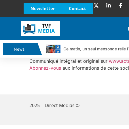
Newsletter
Contact
Ce matin, un seul mensonge relie l’
News
Vente du Turbo Infini BEST CALL
Communiqué intégral et original sur
www.act
Ce que Trump, Téhéran et Pékin ne
Abonnez-vous
aux informations de cette soci
Vente du Turbo infini BEST PUT 
Dichotomie profonde. Des marchés
​
Tout peut exploser ! | Antoine Q
Gaza, Iran, Chine : la guerre mond
2025 | Direct Medias ©
Jean Marie Seronie :Loi agricole : 
DAX40 : Poursuite de la croissanc
CAPGEMINI : Un signal haussier av