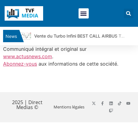
Vente du Turbo Infini BEST CALL AIRBUS TY80V à 3,45 € (+118 %)
News
Ce que Trump, Téhéran et Pékin ne veulent pas que vous voyiez ensemble | par Louis-Antoine Michelet
Communiqué intégral et original sur
Vente du Turbo infini BEST PUT COINBASE WO83V à 0,51 € (+46 %)
www.actusnews.com
.
Abonnez-vous
aux informations de cette société.
Dichotomie profonde. Des marchés en hausse | Point Stratégique Hebdomadaire – Éric Galiègue
Tout peut exploser ! | Antoine Quesada – Chrono CAC
Gaza, Iran, Chine : la guerre mondiale vient de commencer | par Louis-Antoine Michelet
​
Jean Marie Seronie :Loi agricole : vraie réforme ou simple réponse à la colère ?| Interview Éco
DAX40 : Poursuite de la croissance ? | Erick Sebban – Chrono DAX
2025 | Direct
Medias ©
Mentions légales
CAPGEMINI : Un signal haussier avant les résultats ? | Daniel Cohen de Lara – Market Movers
REMY COINTREAU : Le rebond est-il enfin confirmé ? | Daniel Cohen de Lara – Market Movers
TELEPERFORMANCE : Faut-il acheter avant les résultats ? | Daniel Cohen de Lara – Market Movers
CAC 40 : Vers un nouveau record ? Analyse avant la décision de la Fed | Denis Desclos – Chrono CAC