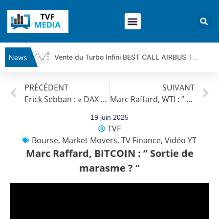
Vente du Turbo Infini BEST CALL AIRBUS TY80V à 3,45 € (+118 %)
News
Ce que Trump, Téhéran et Pékin ne veulent pas que vous voyiez ensemble | par Louis-Antoine Michelet
PRÉCÉDENT
SUIVANT
Vente du Turbo infini BEST PUT COINBASE WO83V à 0,51 € (+46 %)
Erick Sebban : « DAX 40 : Point d’entrée ? »
Marc Raffard, WTI : ” Trop volatile pour être travaillé ? “
Dichotomie profonde. Des marchés en hausse | Point Stratégique Hebdomadaire – Éric Galiègue
Tout peut exploser ! | Antoine Quesada – Chrono CAC
19 juin 2025
TVF
Gaza, Iran, Chine : la guerre mondiale vient de commencer | par Louis-Antoine Michelet
Bourse
,
Market Movers
,
TV Finance
,
Vidéo YT
Jean Marie Seronie :Loi agricole : vraie réforme ou simple réponse à la colère ?| Interview Éco
Marc Raffard, BITCOIN : ” Sortie de
DAX40 : Poursuite de la croissance ? | Erick Sebban – Chrono DAX
marasme ? “
CAPGEMINI : Un signal haussier avant les résultats ? | Daniel Cohen de Lara – Market Movers
REMY COINTREAU : Le rebond est-il enfin confirmé ? | Daniel Cohen de Lara – Market Movers
TELEPERFORMANCE : Faut-il acheter avant les résultats ? | Daniel Cohen de Lara – Market Movers
CAC 40 : Vers un nouveau record ? Analyse avant la décision de la Fed | Denis Desclos – Chrono CAC