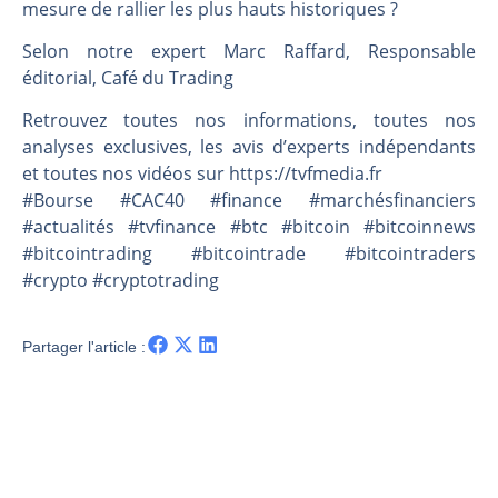
Une inertie haussière qui ralentit | Antoine Quesada – Chrono CAC
mesure de rallier les plus hauts historiques ?
Pourquoi le monde entier vacille en même temps cette semaine ? | par Louis-Antoine Michelet
Selon notre expert Marc Raffard, Responsable
WTI : Explosion mais réserves au plus bas | Denis Desclos – Market Movers
éditorial, Café du Trading
STMICROELECTRONICS : Correction probable | Denis Desclos – Market Movers
Retrouvez toutes nos informations, toutes nos
analyses exclusives, les avis d’experts indépendants
et toutes nos vidéos sur https://tvfmedia.fr
#Bourse #CAC40 #finance #marchésfinanciers
#actualités #tvfinance #btc #bitcoin #bitcoinnews
#bitcointrading #bitcointrade #bitcointraders
#crypto #cryptotrading
Partager l'article :