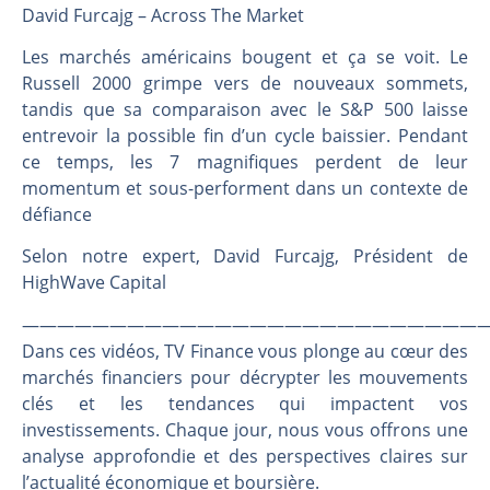
Les investisseurs y croient toujours | Point Stratégique Hebdomadaire – Éric Galiègue
David Furcajg – Across The Market
Une inertie haussière qui ralentit | Antoine Quesada – Chrono CAC
Les marchés américains bougent et ça se voit. Le
Pourquoi le monde entier vacille en même temps cette semaine ? | par Louis-Antoine Michelet
Russell 2000 grimpe vers de nouveaux sommets,
WTI : Explosion mais réserves au plus bas | Denis Desclos – Market Movers
tandis que sa comparaison avec le S&P 500 laisse
entrevoir la possible fin d’un cycle baissier. Pendant
ce temps, les 7 magnifiques perdent de leur
momentum et sous-performent dans un contexte de
défiance
Selon notre expert, David Furcajg, Président de
HighWave Capital
———————————————————————————
Dans ces vidéos, TV Finance vous plonge au cœur des
marchés financiers pour décrypter les mouvements
clés et les tendances qui impactent vos
investissements. Chaque jour, nous vous offrons une
analyse approfondie et des perspectives claires sur
l’actualité économique et boursière.