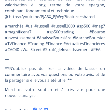
valorisation à long terme de votre épargne,
combinant fondamental et technique.
🎬️ https://youtu.be/PJA6X_PJWeg?feature=shared
#marchés #us #russell #russell2000 #sp500 #mag7
#magnificent7 #sp500trading #Bourse
#Investissement #AnalyseBoursière #MarchéBoursier
#TVFinance #Trading #Finance #ActualitésFinancières
#CAC40 #WallStreet #StratégieInvestissement #PEA
—
**N’oubliez pas de liker la vidéo, de laisser un
commentaire avec vos questions ou votre avis, et de
la partager si elle vous a été utile !**
Merci de votre soutien et à très vite pour une
nouvelle analyse !