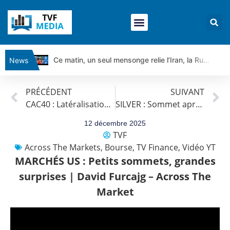
Ce matin, un seul mensonge relie l’Iran, la Russie et Trump | par Louis Antoine Michelet
News
Vente du Turbo Infini BEST CALL AIRBUS TY80V à 3,45 € (+118 %)
PRÉCÉDENT
SUIVANT
Ce que Trump, Téhéran et Pékin ne veulent pas que vous voyiez ensemble | par Louis-Antoine Michelet
CAC40 : Latéralisation dans un environnement sous tension | Antoine Quesada – Chrono CAC
SILVER : Sommet après sommet | David Furcajg – Across The Market
Vente du Turbo infini BEST PUT COINBASE WO83V à 0,51 € (+46 %)
Dichotomie profonde. Des marchés en hausse | Point Stratégique Hebdomadaire – Éric Galiègue
12 décembre 2025
TVF
Tout peut exploser ! | Antoine Quesada – Chrono CAC
Across The Markets
,
Bourse
,
TV Finance
,
Vidéo YT
Gaza, Iran, Chine : la guerre mondiale vient de commencer | par Louis-Antoine Michelet
MARCHÉS US : Petits sommets, grandes
Jean Marie Seronie :Loi agricole : vraie réforme ou simple réponse à la colère ?| Interview Éco
surprises | David Furcajg – Across The
DAX40 : Poursuite de la croissance ? | Erick Sebban – Chrono DAX
Market
CAPGEMINI : Un signal haussier avant les résultats ? | Daniel Cohen de Lara – Market Movers
REMY COINTREAU : Le rebond est-il enfin confirmé ? | Daniel Cohen de Lara – Market Movers
TELEPERFORMANCE : Faut-il acheter avant les résultats ? | Daniel Cohen de Lara – Market Movers