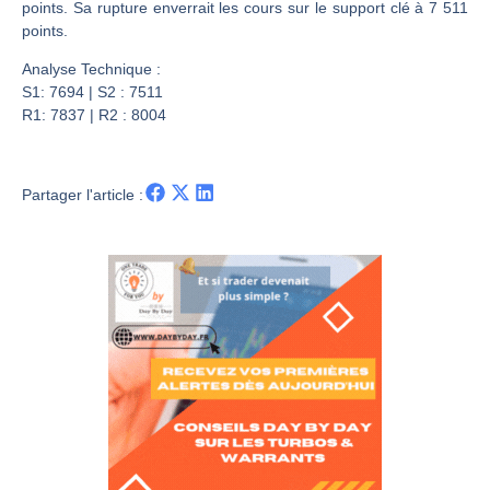
Les investisseurs y croient toujours | Point Stratégique Hebdomadaire – Éric Galiègue
points. Sa rupture enverrait les cours sur le support clé à 7 511
points.
Une inertie haussière qui ralentit | Antoine Quesada – Chrono CAC
Pourquoi le monde entier vacille en même temps cette semaine ? | par Louis-Antoine Michelet
Analyse Technique :
S1: 7694 | S2 : 7511
WTI : Explosion mais réserves au plus bas | Denis Desclos – Market Movers
R1: 7837 | R2 : 8004
Partager l'article :