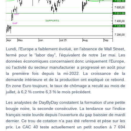
CAC 40 : Vers un nouveau record ? Analyse avant la décision de la Fed | Denis Desclos – Chrono CAC
Christian Parisot : Les marchés à l’épreuve des signaux | Interview Économique
Bernard Prats-Desclaux : Penser les marchés à l’ère des ruptures | Interview Littéraire
S&P500 : Des records, mais toujours de la vigueur | Ludovick Bertola – Les Echos de Wall Street
NASDAQ : La tendance haussière reste intacte | Ludovick Bertola – Les Echos de Wall Street
Lundi, l’Europe a faiblement évolué, en l’absence de Wall Street,
FERRARI : Un parcours toujours sans faute | Bernard Prats-Desclaux – Market Movers
fermé pour le “labor day”, l’équivalent de notre 1er mai. Les
SAP : Les acheteurs gardent la main | Bernard Prats-Desclaux – Market Movers
données économiques concernaient donc uniquement l’Europe,
où l’activité du secteur manufacturier a progressé en août pour
LVMH : Un rebond à confirmer | Bernard Prats-Desclaux – Market Movers
la première fois depuis la mi-2022. La croissance de la
Le monde a changé de règles cette nuit. Personne ne vous l’a encore dit | Louis-Antoine Michelet
demande intérieure et de la production ont expliqué ce rebond.
En zone Euro toujours, le taux de chômage a reculé au mois de
GBP/USD : Un premier ministre déjà sur le scelette | Philippe Lhermie – Flash Forex
juillet, à 6,2 % contre 6,3 % le mois précédent.
EUR/USD : Une réunion à priori sans saveur | Philippe Lhermie – Flash Forex
Les analystes de DayByDay constatent la formation d’une petite
Les événements de cette semaine à venir | Philippe Lhermie – Flash Forex
bougie noire, la seconde consécutive. La tendance sur l’indice
La France, maillon faible de l’Europe ! | Jean-Louis Cussac – Chrono CAC
français reste lourde depuis l’ouverture du gap baissier de mardi
dernier. Ce trou de cotation n’a pas été refermé et pèse sur les
Pourquoi 6 guerres explosent en même temps cette semaine | par Louis-Antoine Michelet
prix. Le CAC 40 teste actuellement un petit soutien à 7 694