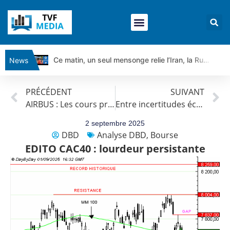
Ce matin, un seul mensonge relie l’Iran, la Russie et Trump | par Louis Antoine Michelet
News
Vente du Turbo Infini BEST CALL AIRBUS TY80V à 3,45 € (+118 %)
PRÉCÉDENT
SUIVANT
Ce que Trump, Téhéran et Pékin ne veulent pas que vous voyiez ensemble | par Louis-Antoine Michelet
AIRBUS : Les cours progressent encore.
Entre incertitudes économiques et géopolitiques | par Louis-Antoine Michelet
Vente du Turbo infini BEST PUT COINBASE WO83V à 0,51 € (+46 %)
Dichotomie profonde. Des marchés en hausse | Point Stratégique Hebdomadaire – Éric Galiègue
2 septembre 2025
DBD
Analyse DBD
,
Bourse
Tout peut exploser ! | Antoine Quesada – Chrono CAC
EDITO CAC40 : lourdeur persistante
Gaza, Iran, Chine : la guerre mondiale vient de commencer | par Louis-Antoine Michelet
Jean Marie Seronie :Loi agricole : vraie réforme ou simple réponse à la colère ?| Interview Éco
DAX40 : Poursuite de la croissance ? | Erick Sebban – Chrono DAX
CAPGEMINI : Un signal haussier avant les résultats ? | Daniel Cohen de Lara – Market Movers
REMY COINTREAU : Le rebond est-il enfin confirmé ? | Daniel Cohen de Lara – Market Movers
TELEPERFORMANCE : Faut-il acheter avant les résultats ? | Daniel Cohen de Lara – Market Movers