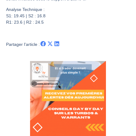
Une inertie haussière qui ralentit | Antoine Quesada – Chrono CAC
Pourquoi le monde entier vacille en même temps cette semaine ? | par Louis-Antoine Michelet
Analyse Technique :
S1: 19.45 | S2 : 16.8
WTI : Explosion mais réserves au plus bas | Denis Desclos – Market Movers
R1: 23.6 | R2 : 24.5
STMICROELECTRONICS : Correction probable | Denis Desclos – Market Movers
Partager l'article :