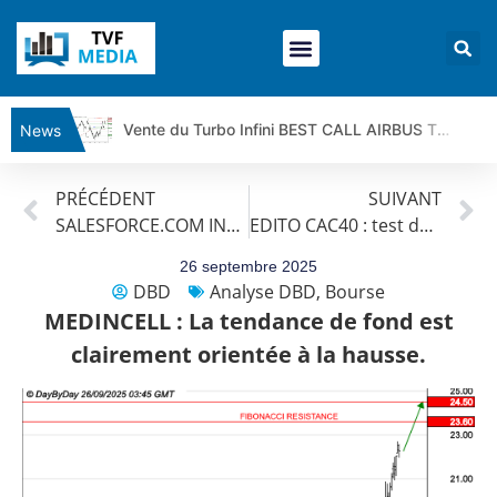
Vente du Turbo Infini BEST CALL AIRBUS TY80V à 3,45 € (+118 %)
News
Ce que Trump, Téhéran et Pékin ne veulent pas que vous voyiez ensemble | par Louis-Antoine Michelet
PRÉCÉDENT
SUIVANT
Vente du Turbo infini BEST PUT COINBASE WO83V à 0,51 € (+46 %)
SALESFORCE.COM INC : La tendance de fond est clairement orientée à la baisse.
EDITO CAC40 : test du petit support
Dichotomie profonde. Des marchés en hausse | Point Stratégique Hebdomadaire – Éric Galiègue
Tout peut exploser ! | Antoine Quesada – Chrono CAC
26 septembre 2025
DBD
Analyse DBD
,
Bourse
Gaza, Iran, Chine : la guerre mondiale vient de commencer | par Louis-Antoine Michelet
MEDINCELL : La tendance de fond est
Jean Marie Seronie :Loi agricole : vraie réforme ou simple réponse à la colère ?| Interview Éco
clairement orientée à la hausse.
DAX40 : Poursuite de la croissance ? | Erick Sebban – Chrono DAX
CAPGEMINI : Un signal haussier avant les résultats ? | Daniel Cohen de Lara – Market Movers
REMY COINTREAU : Le rebond est-il enfin confirmé ? | Daniel Cohen de Lara – Market Movers
TELEPERFORMANCE : Faut-il acheter avant les résultats ? | Daniel Cohen de Lara – Market Movers
CAC 40 : Vers un nouveau record ? Analyse avant la décision de la Fed | Denis Desclos – Chrono CAC