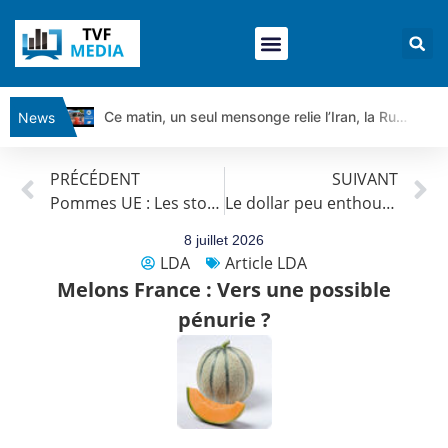
Ce matin, un seul mensonge relie l’Iran, la Russie et Trump | par Louis Antoine Michelet
News
Vente du Turbo Infini BEST CALL AIRBUS TY80V à 3,45 € (+118 %)
PRÉCÉDENT
SUIVANT
Ce que Trump, Téhéran et Pékin ne veulent pas que vous voyiez ensemble | par Louis-Antoine Michelet
Pommes UE : Les stocks en forte progression sur un an
Le dollar peu enthousiasmé par le rebond des prix du pétrole
Vente du Turbo infini BEST PUT COINBASE WO83V à 0,51 € (+46 %)
Dichotomie profonde. Des marchés en hausse | Point Stratégique Hebdomadaire – Éric Galiègue
8 juillet 2026
LDA
Article LDA
Tout peut exploser ! | Antoine Quesada – Chrono CAC
Melons France : Vers une possible
Gaza, Iran, Chine : la guerre mondiale vient de commencer | par Louis-Antoine Michelet
pénurie ?
Jean Marie Seronie :Loi agricole : vraie réforme ou simple réponse à la colère ?| Interview Éco
DAX40 : Poursuite de la croissance ? | Erick Sebban – Chrono DAX
CAPGEMINI : Un signal haussier avant les résultats ? | Daniel Cohen de Lara – Market Movers
REMY COINTREAU : Le rebond est-il enfin confirmé ? | Daniel Cohen de Lara – Market Movers
TELEPERFORMANCE : Faut-il acheter avant les résultats ? | Daniel Cohen de Lara – Market Movers