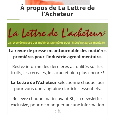
Les investisseurs y croient toujours | Point Stratégique Hebdomadaire – Éric Galiègue
À propos de La Lettre de
Une inertie haussière qui ralentit | Antoine Quesada – Chrono CAC
l'Acheteur
Pourquoi le monde entier vacille en même temps cette semaine ? | par Louis-Antoine Michelet
WTI : Explosion mais réserves au plus bas | Denis Desclos – Market Movers
La revue de presse incontournable des matières
premières pour l’industrie agroalimentaire.
Restez informé des dernières actualités sur les
fruits, les céréales, le cacao et bien plus encore !
La Lettre de l’Acheteur
sélectionne chaque jour
pour vous une vingtaine d’articles essentiels.
Recevez chaque matin, avant 8h, sa newsletter
exclusive, pour ne manquer aucune information
clé.