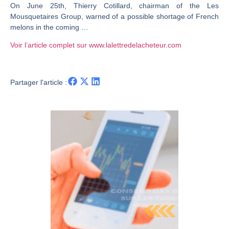
On June 25th, Thierry Cotillard, chairman of the Les
CAC 40 : Vers un nouveau record ? Analyse avant la décision de la Fed | Denis Desclos – Chrono CAC
Mousquetaires Group, warned of a possible shortage of French
melons in the coming …
Christian Parisot : Les marchés à l’épreuve des signaux | Interview Économique
Bernard Prats-Desclaux : Penser les marchés à l’ère des ruptures | Interview Littéraire
Voir l’article complet sur www.lalettredelacheteur.com
S&P500 : Des records, mais toujours de la vigueur | Ludovick Bertola – Les Echos de Wall Street
NASDAQ : La tendance haussière reste intacte | Ludovick Bertola – Les Echos de Wall Street
Partager l'article :
FERRARI : Un parcours toujours sans faute | Bernard Prats-Desclaux – Market Movers
SAP : Les acheteurs gardent la main | Bernard Prats-Desclaux – Market Movers
LVMH : Un rebond à confirmer | Bernard Prats-Desclaux – Market Movers
Le monde a changé de règles cette nuit. Personne ne vous l’a encore dit | Louis-Antoine Michelet
GBP/USD : Un premier ministre déjà sur le scelette | Philippe Lhermie – Flash Forex
EUR/USD : Une réunion à priori sans saveur | Philippe Lhermie – Flash Forex
Les événements de cette semaine à venir | Philippe Lhermie – Flash Forex
La France, maillon faible de l’Europe ! | Jean-Louis Cussac – Chrono CAC
Pourquoi 6 guerres explosent en même temps cette semaine | par Louis-Antoine Michelet