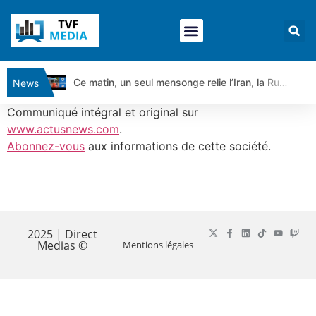
Ce matin, un seul mensonge relie l’Iran, la Russie et Trump | par Louis Antoine Michelet
News
Vente du Turbo Infini BEST CALL AIRBUS TY80V à 3,45 € (+118 %)
Communiqué intégral et original sur
Ce que Trump, Téhéran et Pékin ne veulent pas que vous voyiez ensemble | par Louis-Antoine Michelet
www.actusnews.com
.
Abonnez-vous
aux informations de cette société.
Vente du Turbo infini BEST PUT COINBASE WO83V à 0,51 € (+46 %)
Dichotomie profonde. Des marchés en hausse | Point Stratégique Hebdomadaire – Éric Galiègue
Tout peut exploser ! | Antoine Quesada – Chrono CAC
​
Gaza, Iran, Chine : la guerre mondiale vient de commencer | par Louis-Antoine Michelet
Jean Marie Seronie :Loi agricole : vraie réforme ou simple réponse à la colère ?| Interview Éco
2025 | Direct
Medias ©
Mentions légales
DAX40 : Poursuite de la croissance ? | Erick Sebban – Chrono DAX
CAPGEMINI : Un signal haussier avant les résultats ? | Daniel Cohen de Lara – Market Movers
REMY COINTREAU : Le rebond est-il enfin confirmé ? | Daniel Cohen de Lara – Market Movers
TELEPERFORMANCE : Faut-il acheter avant les résultats ? | Daniel Cohen de Lara – Market Movers