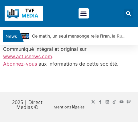
Ce matin, un seul mensonge relie l’Iran, la Russie et Trump | par Louis Antoine Michelet
News
Vente du Turbo Infini BEST CALL AIRBUS TY80V à 3,45 € (+118 %)
Communiqué intégral et original sur
Ce que Trump, Téhéran et Pékin ne veulent pas que vous voyiez ensemble | par Louis-Antoine Michelet
www.actusnews.com
.
Abonnez-vous
aux informations de cette société.
Vente du Turbo infini BEST PUT COINBASE WO83V à 0,51 € (+46 %)
Dichotomie profonde. Des marchés en hausse | Point Stratégique Hebdomadaire – Éric Galiègue
Tout peut exploser ! | Antoine Quesada – Chrono CAC
​
Gaza, Iran, Chine : la guerre mondiale vient de commencer | par Louis-Antoine Michelet
Jean Marie Seronie :Loi agricole : vraie réforme ou simple réponse à la colère ?| Interview Éco
2025 | Direct
Medias ©
Mentions légales
DAX40 : Poursuite de la croissance ? | Erick Sebban – Chrono DAX
CAPGEMINI : Un signal haussier avant les résultats ? | Daniel Cohen de Lara – Market Movers
REMY COINTREAU : Le rebond est-il enfin confirmé ? | Daniel Cohen de Lara – Market Movers
TELEPERFORMANCE : Faut-il acheter avant les résultats ? | Daniel Cohen de Lara – Market Movers