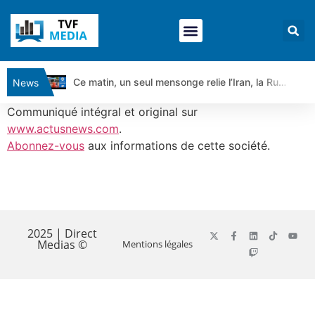
Ce matin, un seul mensonge relie l’Iran, la Russie et Trump | par Louis Antoine Michelet
News
Vente du Turbo Infini BEST CALL AIRBUS TY80V à 3,45 € (+118 %)
Communiqué intégral et original sur
Ce que Trump, Téhéran et Pékin ne veulent pas que vous voyiez ensemble | par Louis-Antoine Michelet
www.actusnews.com
.
Abonnez-vous
aux informations de cette société.
Vente du Turbo infini BEST PUT COINBASE WO83V à 0,51 € (+46 %)
Dichotomie profonde. Des marchés en hausse | Point Stratégique Hebdomadaire – Éric Galiègue
Tout peut exploser ! | Antoine Quesada – Chrono CAC
​
Gaza, Iran, Chine : la guerre mondiale vient de commencer | par Louis-Antoine Michelet
Jean Marie Seronie :Loi agricole : vraie réforme ou simple réponse à la colère ?| Interview Éco
2025 | Direct
Medias ©
Mentions légales
DAX40 : Poursuite de la croissance ? | Erick Sebban – Chrono DAX
CAPGEMINI : Un signal haussier avant les résultats ? | Daniel Cohen de Lara – Market Movers
REMY COINTREAU : Le rebond est-il enfin confirmé ? | Daniel Cohen de Lara – Market Movers
TELEPERFORMANCE : Faut-il acheter avant les résultats ? | Daniel Cohen de Lara – Market Movers