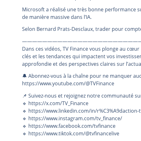
Les investisseurs y croient toujou
Microsoft a réalisé une très bonne performance sur
de manière massive dans l’IA.
Une inertie haussière qui ralentit
Pourquoi le monde entier vacille 
Selon Bernard Prats-Desclaux, trader pour compte 
WTI : Explosion mais réserves au 
———————————————————————
STMICROELECTRONICS : Correction
Dans ces vidéos, TV Finance vous plonge au cœur
clés et les tendances qui impactent vos investiss
approfondie et des perspectives claires sur l’actu
🔔 Abonnez-vous à la chaîne pour ne manquer auc
https://www.youtube.com/@TVFinance
📌 Suivez-nous et rejoignez notre communauté su
🔹 https://x.com/TV_Finance
🔹 https://www.linkedin.com/in/r%C3%A9daction-t
🔹 https://www.instagram.com/tv_finance/
🔹 https://www.facebook.com/tvfinance
🔹 https://www.tiktok.com/@tvfinancelive