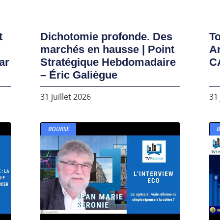
t
Dichotomie profonde. Des
To
marchés en hausse | Point
A
ar
Stratégique Hebdomadaire
C
– Éric Galiègue
31 juillet 2026
31 
BOURSE