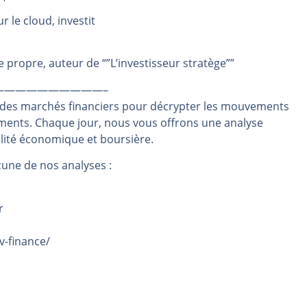
rs | Point Stratégique Hebdomadaire – Éric Galiègue
 le cloud, investit
 | Antoine Quesada – Chrono CAC
en même temps cette semaine ? | par Louis-Antoine Michelet
propre, auteur de “”L’investisseur stratège””
plus bas | Denis Desclos – Market Movers
——————————–
 probable | Denis Desclos – Market Movers
 des marchés financiers pour décrypter les mouvements
ements. Chaque jour, nous vous offrons une analyse
alité économique et boursière.
une de nos analyses :
r
v-finance/