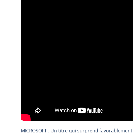
TELEPERFORMANCE : Faut-il achete
CAC 40 : Vers un nouveau record ?
Christian Parisot : Les marchés à 
Bernard Prats-Desclaux : Penser le
S&P500 : Des records, mais toujour
NASDAQ : La tendance haussière re
FERRARI : Un parcours toujours s
SAP : Les acheteurs gardent la m
LVMH : Un rebond à confirmer | B
Le monde a changé de règles cette 
GBP/USD : Un premier ministre déjà
EUR/USD : Une réunion à priori san
Les événements de cette semaine à
La France, maillon faible de l’Eur
MICROSOFT : Un titre qui surprend favorablement
Pourquoi 6 guerres explosent en 