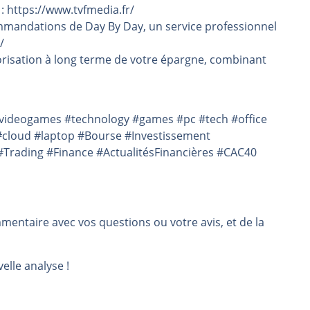
 : https://www.tvfmedia.fr/
mmandations de Day By Day, un service professionnel
/
risation à long terme de votre épargne, combinant
videogames #technology #games #pc #tech #office
#cloud #laptop #Bourse #Investissement
Trading #Finance #ActualitésFinancières #CAC40
mmentaire avec vos questions ou votre avis, et de la
elle analyse !