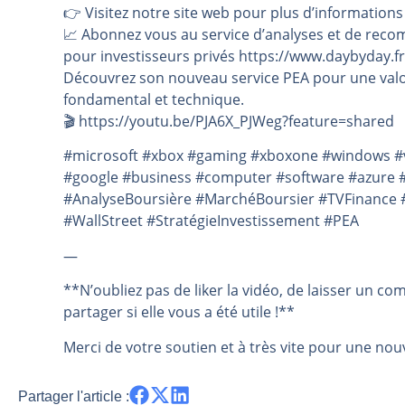
👉️ Visitez notre site web pour plus d’informations
📈 Abonnez vous au service d’analyses et de reco
pour investisseurs privés https://www.daybyday.fr
Découvrez son nouveau service PEA pour une valo
fondamental et technique.
🎬️ https://youtu.be/PJA6X_PJWeg?feature=shared
#microsoft #xbox #gaming #xboxone #windows #
#google #business #computer #software #azure 
#AnalyseBoursière #MarchéBoursier #TVFinance #
#WallStreet #StratégieInvestissement #PEA
—
**N’oubliez pas de liker la vidéo, de laisser un co
partager si elle vous a été utile !**
Merci de votre soutien et à très vite pour une nouv
Partager l'article :