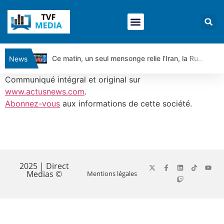
Ce matin, un seul mensonge relie l’Iran, la Russie et Trump | par Louis Antoine Michelet
News
Vente du Turbo Infini BEST CALL AIRBUS TY80V à 3,45 € (+118 %)
Communiqué intégral et original sur
Ce que Trump, Téhéran et Pékin ne veulent pas que vous voyiez ensemble | par Louis-Antoine Michelet
www.actusnews.com
.
Abonnez-vous
aux informations de cette société.
Vente du Turbo infini BEST PUT COINBASE WO83V à 0,51 € (+46 %)
Dichotomie profonde. Des marchés en hausse | Point Stratégique Hebdomadaire – Éric Galiègue
Tout peut exploser ! | Antoine Quesada – Chrono CAC
​
Gaza, Iran, Chine : la guerre mondiale vient de commencer | par Louis-Antoine Michelet
Jean Marie Seronie :Loi agricole : vraie réforme ou simple réponse à la colère ?| Interview Éco
2025 | Direct
Medias ©
Mentions légales
DAX40 : Poursuite de la croissance ? | Erick Sebban – Chrono DAX
CAPGEMINI : Un signal haussier avant les résultats ? | Daniel Cohen de Lara – Market Movers
REMY COINTREAU : Le rebond est-il enfin confirmé ? | Daniel Cohen de Lara – Market Movers
TELEPERFORMANCE : Faut-il acheter avant les résultats ? | Daniel Cohen de Lara – Market Movers