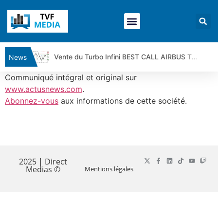
Vente du Turbo Infini BEST CALL AIRBUS TY80V à 3,45 € (+118 %)
News
Ce que Trump, Téhéran et Pékin ne veulent pas que vous voyiez ensemble | par Louis-Antoine Michelet
Communiqué intégral et original sur
Vente du Turbo infini BEST PUT COINBASE WO83V à 0,51 € (+46 %)
www.actusnews.com
.
Abonnez-vous
aux informations de cette société.
Dichotomie profonde. Des marchés en hausse | Point Stratégique Hebdomadaire – Éric Galiègue
Tout peut exploser ! | Antoine Quesada – Chrono CAC
Gaza, Iran, Chine : la guerre mondiale vient de commencer | par Louis-Antoine Michelet
​
Jean Marie Seronie :Loi agricole : vraie réforme ou simple réponse à la colère ?| Interview Éco
DAX40 : Poursuite de la croissance ? | Erick Sebban – Chrono DAX
2025 | Direct
Medias ©
Mentions légales
CAPGEMINI : Un signal haussier avant les résultats ? | Daniel Cohen de Lara – Market Movers
REMY COINTREAU : Le rebond est-il enfin confirmé ? | Daniel Cohen de Lara – Market Movers
TELEPERFORMANCE : Faut-il acheter avant les résultats ? | Daniel Cohen de Lara – Market Movers
CAC 40 : Vers un nouveau record ? Analyse avant la décision de la Fed | Denis Desclos – Chrono CAC