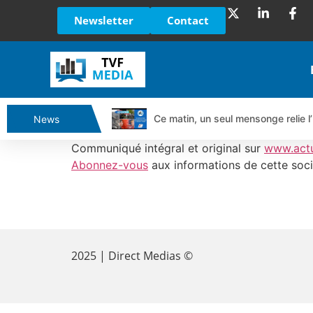
Newsletter
Contact
Ce matin, un seul mensonge relie l’
News
Vente du Turbo Infini BEST CALL
Communiqué intégral et original sur
www.act
Ce que Trump, Téhéran et Pékin ne
Abonnez-vous
aux informations de cette soci
Vente du Turbo infini BEST PUT 
Dichotomie profonde. Des marchés
​
Tout peut exploser ! | Antoine Q
Gaza, Iran, Chine : la guerre mond
2025 | Direct Medias ©
Jean Marie Seronie :Loi agricole : 
DAX40 : Poursuite de la croissanc
CAPGEMINI : Un signal haussier av