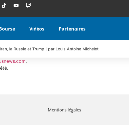
Bourse
Vidéos
Partenaires
Iran, la Russie et Trump | par Louis Antoine Michelet
 AIRBUS TY80V à 3,45 € (+118 %)
usnews.com
.
 veulent pas que vous voyiez ensemble | par Louis-Antoine Michele
été.
COINBASE WO83V à 0,51 € (+46 %)
 en hausse | Point Stratégique Hebdomadaire – Éric Galiègue
uesada – Chrono CAC
iale vient de commencer | par Louis-Antoine Michelet
Mentions légales
vraie réforme ou simple réponse à la colère ?| Interview Éco
e ? | Erick Sebban – Chrono DAX
ant les résultats ? | Daniel Cohen de Lara – Market Movers