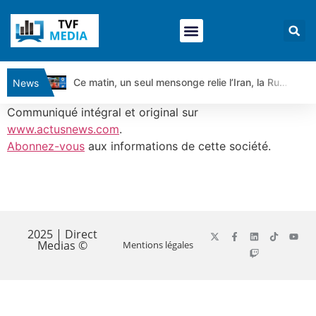
Ce matin, un seul mensonge relie l’Iran, la Russie et Trump | par Louis Antoine Michelet
News
Vente du Turbo Infini BEST CALL AIRBUS TY80V à 3,45 € (+118 %)
Communiqué intégral et original sur
Ce que Trump, Téhéran et Pékin ne veulent pas que vous voyiez ensemble | par Louis-Antoine Michelet
www.actusnews.com
.
Abonnez-vous
aux informations de cette société.
Vente du Turbo infini BEST PUT COINBASE WO83V à 0,51 € (+46 %)
Dichotomie profonde. Des marchés en hausse | Point Stratégique Hebdomadaire – Éric Galiègue
Tout peut exploser ! | Antoine Quesada – Chrono CAC
​
Gaza, Iran, Chine : la guerre mondiale vient de commencer | par Louis-Antoine Michelet
Jean Marie Seronie :Loi agricole : vraie réforme ou simple réponse à la colère ?| Interview Éco
2025 | Direct
Medias ©
Mentions légales
DAX40 : Poursuite de la croissance ? | Erick Sebban – Chrono DAX
CAPGEMINI : Un signal haussier avant les résultats ? | Daniel Cohen de Lara – Market Movers
REMY COINTREAU : Le rebond est-il enfin confirmé ? | Daniel Cohen de Lara – Market Movers
TELEPERFORMANCE : Faut-il acheter avant les résultats ? | Daniel Cohen de Lara – Market Movers