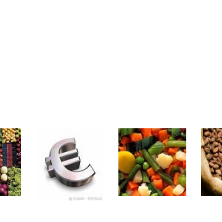
rs | Point Stratégique Hebdomadaire – Éric Galiègue
 | Antoine Quesada – Chrono CAC
en même temps cette semaine ? | par Louis-Antoine Michelet
plus bas | Denis Desclos – Market Movers
 probable | Denis Desclos – Market Movers