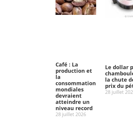
Café : La
Le dollar 
production et
chamboulé
la
la chute d
consommation
prix du pé
mondiales
28 juillet 20
devraient
atteindre un
niveau record
28 juillet 2026