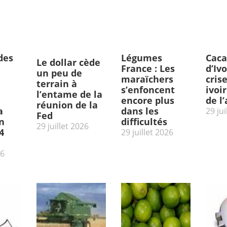
des
Légumes
Caca
Le dollar cède
France : Les
d’Ivo
un peu de
maraïchers
cris
terrain à
s’enfoncent
ivoi
l’entame de la
encore plus
de l
réunion de la
a
dans les
29 jui
Fed
n
difficultés
29 juillet 2026
4
29 juillet 2026
26