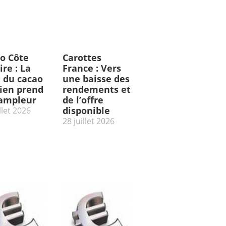
o Côte
Carottes
ire : La
France : Vers
e du cacao
une baisse des
rien prend
rendements et
’ampleur
de l’offre
disponible
llet 2026
28 juillet 2026