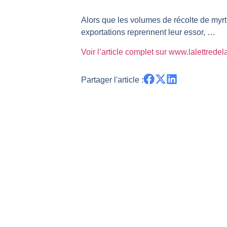
TELEPERFORMANCE : Faut-il achete
Alors que les volumes de récolte de myrt
CAC 40 : Vers un nouveau record ?
exportations reprennent leur essor, …
Christian Parisot : Les marchés à 
Voir l’article complet sur www.lalettrede
Bernard Prats-Desclaux : Penser le
S&P500 : Des records, mais toujour
Partager l'article :
NASDAQ : La tendance haussière re
FERRARI : Un parcours toujours s
SAP : Les acheteurs gardent la m
LVMH : Un rebond à confirmer | B
Le monde a changé de règles cette 
GBP/USD : Un premier ministre déjà
EUR/USD : Une réunion à priori san
Les événements de cette semaine à
La France, maillon faible de l’Eur
Pourquoi 6 guerres explosent en 