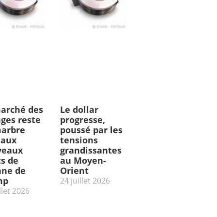
arché des
Le dollar
ges reste
progresse,
arbre
poussé par les
 aux
tensions
veaux
grandissantes
ts de
au Moyen-
ne de
Orient
mp
24 juillet 2026
llet 2026