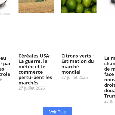
Céréales USA :
Citrons verts :
peu
Le m
La guerre, la
Estimation du
 par
chan
météo et le
marché
es
de m
commerce
mondial
trole
face
perturbent les
27 juillet 2026
nou
26
marchés
droi
27 juillet 2026
doua
Tru
27 jui
Voir Plus