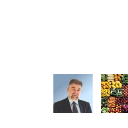
Les investisseurs y croient toujou
Une inertie haussière qui ralentit
Pourquoi le monde entier vacille 
WTI : Explosion mais réserves au 
STMICROELECTRONICS : Correction