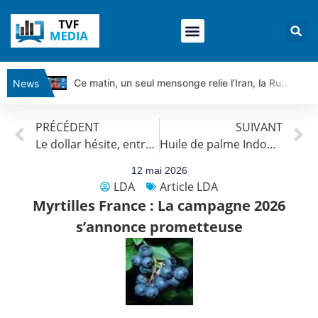
Ce matin, un seul mensonge relie l’Iran, la Russie et Trump | par Louis Antoine Michelet
News
Vente du Turbo Infini BEST CALL AIRBUS TY80V à 3,45 € (+118 %)
PRÉCÉDENT
SUIVANT
Ce que Trump, Téhéran et Pékin ne veulent pas que vous voyiez ensemble | par Louis-Antoine Michelet
Le dollar hésite, entre rebond du pétrole et données d’inflation
Huile de palme Indonesie : La compétitivité de l’Indonésie sur le marché mondial va se détériorer
Vente du Turbo infini BEST PUT COINBASE WO83V à 0,51 € (+46 %)
Dichotomie profonde. Des marchés en hausse | Point Stratégique Hebdomadaire – Éric Galiègue
12 mai 2026
LDA
Article LDA
Tout peut exploser ! | Antoine Quesada – Chrono CAC
Myrtilles France : La campagne 2026
Gaza, Iran, Chine : la guerre mondiale vient de commencer | par Louis-Antoine Michelet
s’annonce prometteuse
Jean Marie Seronie :Loi agricole : vraie réforme ou simple réponse à la colère ?| Interview Éco
DAX40 : Poursuite de la croissance ? | Erick Sebban – Chrono DAX
CAPGEMINI : Un signal haussier avant les résultats ? | Daniel Cohen de Lara – Market Movers
REMY COINTREAU : Le rebond est-il enfin confirmé ? | Daniel Cohen de Lara – Market Movers
TELEPERFORMANCE : Faut-il acheter avant les résultats ? | Daniel Cohen de Lara – Market Movers