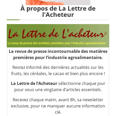
Les investisseurs y croient toujours | Point Stratégique Hebdomadaire – Éric Galiègue
À propos de La Lettre de
Une inertie haussière qui ralentit | Antoine Quesada – Chrono CAC
l'Acheteur
Pourquoi le monde entier vacille en même temps cette semaine ? | par Louis-Antoine Michelet
WTI : Explosion mais réserves au plus bas | Denis Desclos – Market Movers
La revue de presse incontournable des matières
premières pour l’industrie agroalimentaire.
Restez informé des dernières actualités sur les
fruits, les céréales, le cacao et bien plus encore !
La Lettre de l’Acheteur
sélectionne chaque jour
pour vous une vingtaine d’articles essentiels.
Recevez chaque matin, avant 8h, sa newsletter
exclusive, pour ne manquer aucune information
clé.