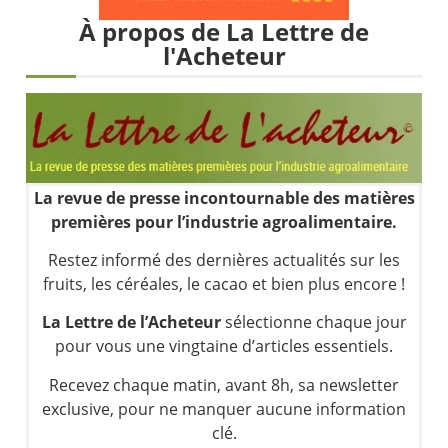
Les investisseurs y croient toujours | Point Stratégique Hebdomadaire – Éric Galiègue
À propos de La Lettre de
Une inertie haussière qui ralentit | Antoine Quesada – Chrono CAC
l'Acheteur
Pourquoi le monde entier vacille en même temps cette semaine ? | par Louis-Antoine Michelet
WTI : Explosion mais réserves au plus bas | Denis Desclos – Market Movers
La revue de presse incontournable des matières
premières pour l’industrie agroalimentaire.
Restez informé des dernières actualités sur les
fruits, les céréales, le cacao et bien plus encore !
La Lettre de l’Acheteur
sélectionne chaque jour
pour vous une vingtaine d’articles essentiels.
Recevez chaque matin, avant 8h, sa newsletter
exclusive, pour ne manquer aucune information
clé.