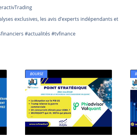
eractivTrading
rs | Point Stratégique Hebdomadaire – Éric Galiègue
 | Antoine Quesada – Chrono CAC
lyses exclusives, les avis d’experts indépendants et
en même temps cette semaine ? | par Louis-Antoine Michelet
nanciers #actualités #tvfinance
plus bas | Denis Desclos – Market Movers
 probable | Denis Desclos – Market Movers
BOURSE