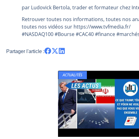
par Ludovick Bertola, trader et formateur chez Int
Les investisseurs y croient toujou
Une inertie haussière qui ralentit
Retrouver toutes nos informations, toutes nos ana
Pourquoi le monde entier vacille 
toutes nos vidéos sur https://www.tvfmedia.fr/​​​​​​​​​​​
#NASDAQ100 #Bourse #CAC40 #finance #marchésfi
WTI : Explosion mais réserves au 
STMICROELECTRONICS : Correction
Partager l'article :
ACTUALITÉS