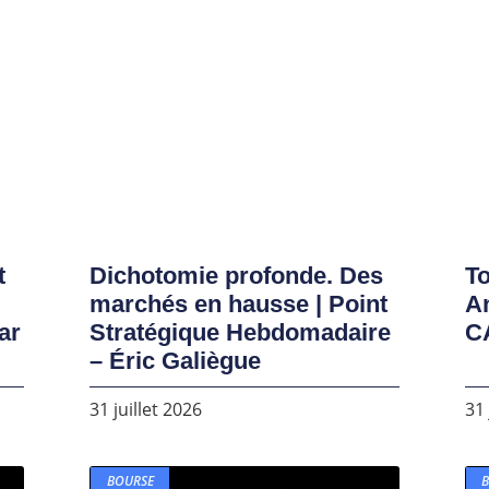
t
Dichotomie profonde. Des
To
marchés en hausse | Point
A
ar
Stratégique Hebdomadaire
C
– Éric Galiègue
31 juillet 2026
31 
BOURSE