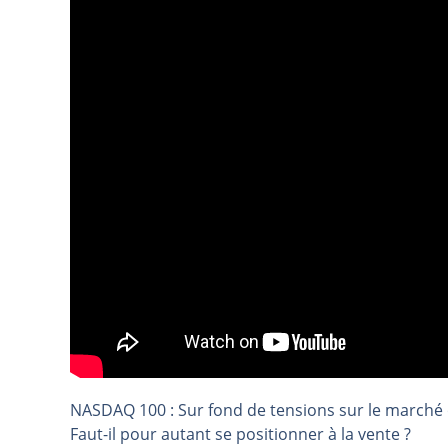
TELEPERFORMANCE : Faut-il achete
CAC 40 : Vers un nouveau record ?
Christian Parisot : Les marchés à 
Bernard Prats-Desclaux : Penser le
S&P500 : Des records, mais toujour
NASDAQ : La tendance haussière re
FERRARI : Un parcours toujours s
SAP : Les acheteurs gardent la m
LVMH : Un rebond à confirmer | B
Le monde a changé de règles cette 
GBP/USD : Un premier ministre déjà
EUR/USD : Une réunion à priori san
Les événements de cette semaine à
NASDAQ 100 : Sur fond de tensions sur le marché 
La France, maillon faible de l’Eur
Faut-il pour autant se positionner à la vente ?
Pourquoi 6 guerres explosent en 