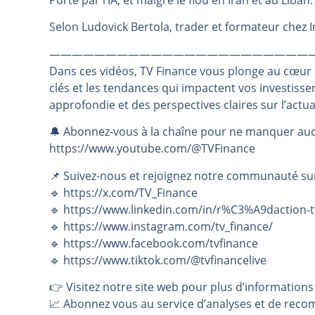
Porté par l’IA, et malgré le flou en Iran et au Liban
Pourquoi 6 guerres explosent en 
Selon Ludovick Bertola, trader et formateur chez 
Les investisseurs y croient toujou
———————————————————————
Une inertie haussière qui ralentit
Dans ces vidéos, TV Finance vous plonge au cœur
Pourquoi le monde entier vacille 
clés et les tendances qui impactent vos investiss
WTI : Explosion mais réserves au 
approfondie et des perspectives claires sur l’actu
🔔 Abonnez-vous à la chaîne pour ne manquer auc
https://www.youtube.com/@TVFinance
📌 Suivez-nous et rejoignez notre communauté su
🔹 https://x.com/TV_Finance
🔹 https://www.linkedin.com/in/r%C3%A9daction-t
🔹 https://www.instagram.com/tv_finance/
🔹 https://www.facebook.com/tvfinance
🔹 https://www.tiktok.com/@tvfinancelive
👉️ Visitez notre site web pour plus d’informations
📈 Abonnez vous au service d’analyses et de reco