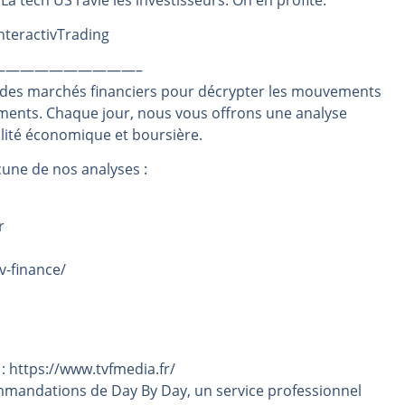
. La tech US ravie les investisseurs. On en profite.
même temps cette semaine | par Louis-Antoine Michelet
InteractivTrading
rs | Point Stratégique Hebdomadaire – Éric Galiègue
——————————–
 | Antoine Quesada – Chrono CAC
 des marchés financiers pour décrypter les mouvements
en même temps cette semaine ? | par Louis-Antoine Michelet
ements. Chaque jour, nous vous offrons une analyse
plus bas | Denis Desclos – Market Movers
alité économique et boursière.
une de nos analyses :
r
v-finance/
 : https://www.tvfmedia.fr/
mmandations de Day By Day, un service professionnel