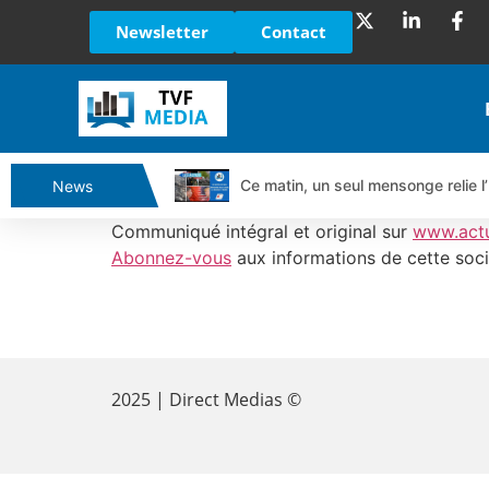
Newsletter
Contact
Ce matin, un seul mensonge relie l’
News
Vente du Turbo Infini BEST CALL
Communiqué intégral et original sur
www.act
Ce que Trump, Téhéran et Pékin ne
Abonnez-vous
aux informations de cette soci
Vente du Turbo infini BEST PUT 
Dichotomie profonde. Des marchés
​
Tout peut exploser ! | Antoine Q
Gaza, Iran, Chine : la guerre mond
2025 | Direct Medias ©
Jean Marie Seronie :Loi agricole : 
DAX40 : Poursuite de la croissanc
CAPGEMINI : Un signal haussier av