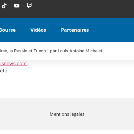
Bourse
Vidéos
Partenaires
Iran, la Russie et Trump | par Louis Antoine Michelet
 AIRBUS TY80V à 3,45 € (+118 %)
usnews.com
.
 veulent pas que vous voyiez ensemble | par Louis-Antoine Michele
été.
COINBASE WO83V à 0,51 € (+46 %)
 en hausse | Point Stratégique Hebdomadaire – Éric Galiègue
uesada – Chrono CAC
iale vient de commencer | par Louis-Antoine Michelet
Mentions légales
vraie réforme ou simple réponse à la colère ?| Interview Éco
e ? | Erick Sebban – Chrono DAX
ant les résultats ? | Daniel Cohen de Lara – Market Movers