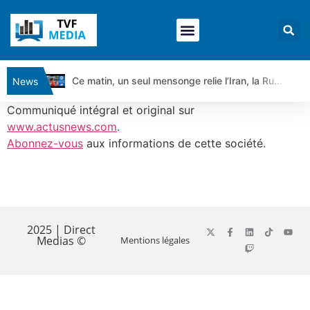
Ce matin, un seul mensonge relie l’Iran, la Russie et Trump | par Louis Antoine Michelet
News
Vente du Turbo Infini BEST CALL AIRBUS TY80V à 3,45 € (+118 %)
Communiqué intégral et original sur
Ce que Trump, Téhéran et Pékin ne veulent pas que vous voyiez ensemble | par Louis-Antoine Michelet
www.actusnews.com
.
Abonnez-vous
aux informations de cette société.
Vente du Turbo infini BEST PUT COINBASE WO83V à 0,51 € (+46 %)
Dichotomie profonde. Des marchés en hausse | Point Stratégique Hebdomadaire – Éric Galiègue
Tout peut exploser ! | Antoine Quesada – Chrono CAC
​
Gaza, Iran, Chine : la guerre mondiale vient de commencer | par Louis-Antoine Michelet
Jean Marie Seronie :Loi agricole : vraie réforme ou simple réponse à la colère ?| Interview Éco
2025 | Direct
Medias ©
Mentions légales
DAX40 : Poursuite de la croissance ? | Erick Sebban – Chrono DAX
CAPGEMINI : Un signal haussier avant les résultats ? | Daniel Cohen de Lara – Market Movers
REMY COINTREAU : Le rebond est-il enfin confirmé ? | Daniel Cohen de Lara – Market Movers
TELEPERFORMANCE : Faut-il acheter avant les résultats ? | Daniel Cohen de Lara – Market Movers