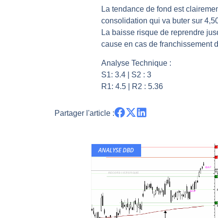
La tendance de fond est clairement
Pourquoi 6 guerres explosent en 
consolidation qui va buter sur 4,
Les investisseurs y croient toujou
La baisse risque de reprendre jus
Une inertie haussière qui ralentit
cause en cas de franchissement d
Pourquoi le monde entier vacille 
Analyse Technique :
WTI : Explosion mais réserves au 
S1: 3.4 | S2 : 3
R1: 4.5 | R2 : 5.36
Partager l'article :
ANALYSE DBD