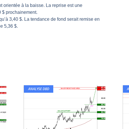
 orientée à la baisse. La reprise est une
même temps cette semaine | par Louis-Antoine Michelet
50 $ prochainement.
rs | Point Stratégique Hebdomadaire – Éric Galiègue
qu’à 3,40 $. La tendance de fond serait remise en
 | Antoine Quesada – Chrono CAC
e 5,36 $.
en même temps cette semaine ? | par Louis-Antoine Michelet
plus bas | Denis Desclos – Market Movers
ANALYSE DBD
A