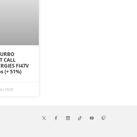
 TURBO
ST CALL
RGIES FI47V
os (+ 51%)
llet 2026