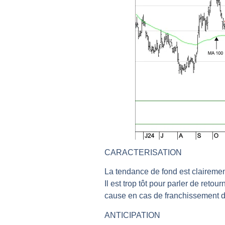
REMY COINTREAU : Le rebond est-i
TELEPERFORMANCE : Faut-il achete
CAC 40 : Vers un nouveau record ?
Christian Parisot : Les marchés à 
Bernard Prats-Desclaux : Penser le
S&P500 : Des records, mais toujour
NASDAQ : La tendance haussière re
FERRARI : Un parcours toujours s
SAP : Les acheteurs gardent la m
LVMH : Un rebond à confirmer | B
CARACTERISATION
Le monde a changé de règles cette 
La tendance de fond est clairemen
GBP/USD : Un premier ministre déjà
Il est trop tôt pour parler de ret
EUR/USD : Une réunion à priori san
cause en cas de franchissement d
Les événements de cette semaine à
ANTICIPATION
La France, maillon faible de l’Eur