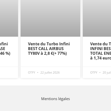
fini
Vente du Turbo Infini
Vente du
ASE
BEST CALL AIRBUS
INFINI BE
+46 %)
TY80V à 2,8 €(+ 77%)
TOTAL ENE
à 1,74 eur
OTFY
22 juillet 2026
OTFY
20 jui
Mentions légales