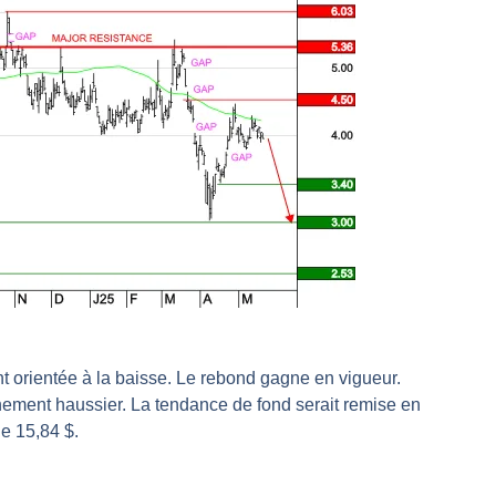
l enfin confirmé ? | Daniel Cohen de Lara – Market Movers
r avant les résultats ? | Daniel Cohen de Lara – Market Movers
 Analyse avant la décision de la Fed | Denis Desclos – Chrono CAC
l’épreuve des signaux | Interview Économique
s marchés à l’ère des ruptures | Interview Littéraire
s de la vigueur | Ludovick Bertola – Les Echos de Wall Street
ste intacte | Ludovick Bertola – Les Echos de Wall Street
ans faute | Bernard Prats-Desclaux – Market Movers
ain | Bernard Prats-Desclaux – Market Movers
ernard Prats-Desclaux – Market Movers
nuit. Personne ne vous l’a encore dit | Louis-Antoine Michelet
t orientée à la baisse. Le rebond gagne en vigueur.
 sur le scelette | Philippe Lhermie – Flash Forex
ournement haussier. La tendance de fond serait remise en
s saveur | Philippe Lhermie – Flash Forex
e 15,84 $.
 venir | Philippe Lhermie – Flash Forex
ope ! | Jean-Louis Cussac – Chrono CAC