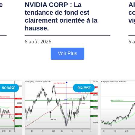
e
NVIDIA CORP : La
AI
tendance de fond est
co
clairement orientée à la
vi
hausse.
6 août 2026
6 
Voir Plus
BOURSE
BOURSE