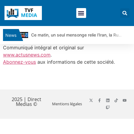
Ce matin, un seul mensonge relie l’Iran, la Russie et Trump | par Louis Antoine Michelet
News
Vente du Turbo Infini BEST CALL AIRBUS TY80V à 3,45 € (+118 %)
Communiqué intégral et original sur
Ce que Trump, Téhéran et Pékin ne veulent pas que vous voyiez ensemble | par Louis-Antoine Michelet
www.actusnews.com
.
Abonnez-vous
aux informations de cette société.
Vente du Turbo infini BEST PUT COINBASE WO83V à 0,51 € (+46 %)
Dichotomie profonde. Des marchés en hausse | Point Stratégique Hebdomadaire – Éric Galiègue
Tout peut exploser ! | Antoine Quesada – Chrono CAC
​
Gaza, Iran, Chine : la guerre mondiale vient de commencer | par Louis-Antoine Michelet
Jean Marie Seronie :Loi agricole : vraie réforme ou simple réponse à la colère ?| Interview Éco
2025 | Direct
Medias ©
Mentions légales
DAX40 : Poursuite de la croissance ? | Erick Sebban – Chrono DAX
CAPGEMINI : Un signal haussier avant les résultats ? | Daniel Cohen de Lara – Market Movers
REMY COINTREAU : Le rebond est-il enfin confirmé ? | Daniel Cohen de Lara – Market Movers
TELEPERFORMANCE : Faut-il acheter avant les résultats ? | Daniel Cohen de Lara – Market Movers