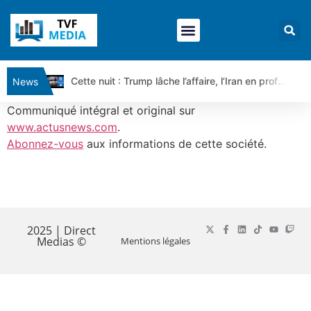
Cette nuit : Trump lâche l’affaire, l’Iran en profite pour tout exiger | Par Louis-Antoine Michelet
News
Ce matin, un seul mensonge relie l’Iran, la Russie et Trump | par Louis Antoine Michelet
Communiqué intégral et original sur
Vente du Turbo Infini BEST CALL AIRBUS TY80V à 3,45 € (+118 %)
www.actusnews.com
.
Abonnez-vous
aux informations de cette société.
Ce que Trump, Téhéran et Pékin ne veulent pas que vous voyiez ensemble | par Louis-Antoine Michelet
Vente du Turbo infini BEST PUT COINBASE WO83V à 0,51 € (+46 %)
Dichotomie profonde. Des marchés en hausse | Point Stratégique Hebdomadaire – Éric Galiègue
​
Tout peut exploser ! | Antoine Quesada – Chrono CAC
Gaza, Iran, Chine : la guerre mondiale vient de commencer | par Louis-Antoine Michelet
2025 | Direct
Medias ©
Mentions légales
Jean Marie Seronie :Loi agricole : vraie réforme ou simple réponse à la colère ?| Interview Éco
DAX40 : Poursuite de la croissance ? | Erick Sebban – Chrono DAX
CAPGEMINI : Un signal haussier avant les résultats ? | Daniel Cohen de Lara – Market Movers
REMY COINTREAU : Le rebond est-il enfin confirmé ? | Daniel Cohen de Lara – Market Movers