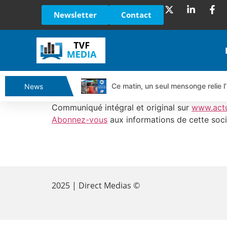
Newsletter
Contact
Ce matin, un seul mensonge relie l’
News
Vente du Turbo Infini BEST CALL
Communiqué intégral et original sur
www.act
Ce que Trump, Téhéran et Pékin ne
Abonnez-vous
aux informations de cette soci
Vente du Turbo infini BEST PUT 
Dichotomie profonde. Des marchés
​
Tout peut exploser ! | Antoine Q
Gaza, Iran, Chine : la guerre mond
2025 | Direct Medias ©
Jean Marie Seronie :Loi agricole : 
DAX40 : Poursuite de la croissanc
CAPGEMINI : Un signal haussier av