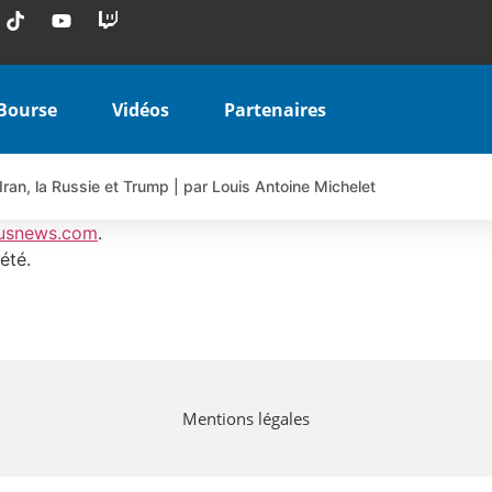
Bourse
Vidéos
Partenaires
Iran, la Russie et Trump | par Louis Antoine Michelet
 AIRBUS TY80V à 3,45 € (+118 %)
usnews.com
.
 veulent pas que vous voyiez ensemble | par Louis-Antoine Michele
été.
COINBASE WO83V à 0,51 € (+46 %)
 en hausse | Point Stratégique Hebdomadaire – Éric Galiègue
uesada – Chrono CAC
iale vient de commencer | par Louis-Antoine Michelet
Mentions légales
vraie réforme ou simple réponse à la colère ?| Interview Éco
e ? | Erick Sebban – Chrono DAX
ant les résultats ? | Daniel Cohen de Lara – Market Movers