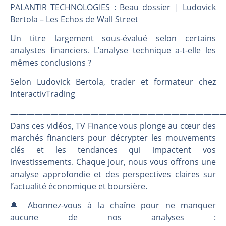
Les investisseurs y croient toujours | Point Stratégique Hebdomadaire – Éric Galiègue
PALANTIR TECHNOLOGIES : Beau dossier | Ludovick
Une inertie haussière qui ralentit | Antoine Quesada – Chrono CAC
Bertola – Les Echos de Wall Street
Pourquoi le monde entier vacille en même temps cette semaine ? | par Louis-Antoine Michelet
Un titre largement sous-évalué selon certains
WTI : Explosion mais réserves au plus bas | Denis Desclos – Market Movers
analystes financiers. L’analyse technique a-t-elle les
mêmes conclusions ?
Selon Ludovick Bertola, trader et formateur chez
InteractivTrading
———————————————————————————
Dans ces vidéos, TV Finance vous plonge au cœur des
marchés financiers pour décrypter les mouvements
clés et les tendances qui impactent vos
investissements. Chaque jour, nous vous offrons une
analyse approfondie et des perspectives claires sur
l’actualité économique et boursière.
🔔 Abonnez-vous à la chaîne pour ne manquer
aucune de nos analyses :