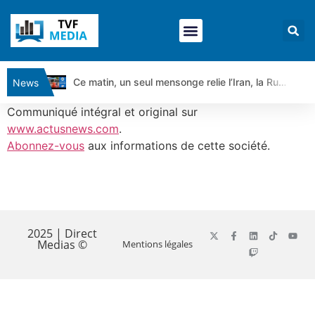
Ce matin, un seul mensonge relie l’Iran, la Russie et Trump | par Louis Antoine Michelet
News
Vente du Turbo Infini BEST CALL AIRBUS TY80V à 3,45 € (+118 %)
Communiqué intégral et original sur
Ce que Trump, Téhéran et Pékin ne veulent pas que vous voyiez ensemble | par Louis-Antoine Michelet
www.actusnews.com
.
Abonnez-vous
aux informations de cette société.
Vente du Turbo infini BEST PUT COINBASE WO83V à 0,51 € (+46 %)
Dichotomie profonde. Des marchés en hausse | Point Stratégique Hebdomadaire – Éric Galiègue
Tout peut exploser ! | Antoine Quesada – Chrono CAC
​
Gaza, Iran, Chine : la guerre mondiale vient de commencer | par Louis-Antoine Michelet
Jean Marie Seronie :Loi agricole : vraie réforme ou simple réponse à la colère ?| Interview Éco
2025 | Direct
Medias ©
Mentions légales
DAX40 : Poursuite de la croissance ? | Erick Sebban – Chrono DAX
CAPGEMINI : Un signal haussier avant les résultats ? | Daniel Cohen de Lara – Market Movers
REMY COINTREAU : Le rebond est-il enfin confirmé ? | Daniel Cohen de Lara – Market Movers
TELEPERFORMANCE : Faut-il acheter avant les résultats ? | Daniel Cohen de Lara – Market Movers