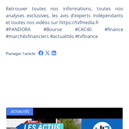
Les investisseurs y croient toujours | Point Stratégique Hebdomadaire – Éric Galiègue
Retrouver toutes nos informations, toutes nos
Une inertie haussière qui ralentit | Antoine Quesada – Chrono CAC
analyses exclusives, les avis d’experts indépendants
Pourquoi le monde entier vacille en même temps cette semaine ? | par Louis-Antoine Michelet
et toutes nos vidéos sur https://tvfmedia.fr
WTI : Explosion mais réserves au plus bas | Denis Desclos – Market Movers
#PANDORA #Bourse #CAC40 #finance
#marchésfinanciers #actualités #tvfinance
Partager l'article :
ACTUALITÉS