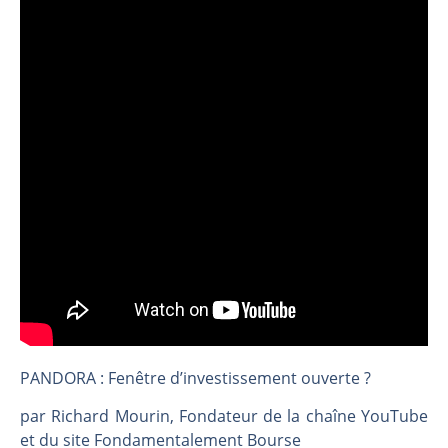
CAC 40 : Vers un nouveau record ? Analyse avant la décision de la Fed | Denis Desclos – Chrono CAC
Christian Parisot : Les marchés à l’épreuve des signaux | Interview Économique
Bernard Prats-Desclaux : Penser les marchés à l’ère des ruptures | Interview Littéraire
S&P500 : Des records, mais toujours de la vigueur | Ludovick Bertola – Les Echos de Wall Street
NASDAQ : La tendance haussière reste intacte | Ludovick Bertola – Les Echos de Wall Street
FERRARI : Un parcours toujours sans faute | Bernard Prats-Desclaux – Market Movers
SAP : Les acheteurs gardent la main | Bernard Prats-Desclaux – Market Movers
LVMH : Un rebond à confirmer | Bernard Prats-Desclaux – Market Movers
Le monde a changé de règles cette nuit. Personne ne vous l’a encore dit | Louis-Antoine Michelet
GBP/USD : Un premier ministre déjà sur le scelette | Philippe Lhermie – Flash Forex
EUR/USD : Une réunion à priori sans saveur | Philippe Lhermie – Flash Forex
Les événements de cette semaine à venir | Philippe Lhermie – Flash Forex
PANDORA : Fenêtre d’investissement ouverte ?
La France, maillon faible de l’Europe ! | Jean-Louis Cussac – Chrono CAC
par Richard Mourin, Fondateur de la chaîne YouTube
Pourquoi 6 guerres explosent en même temps cette semaine | par Louis-Antoine Michelet
et du site Fondamentalement Bourse