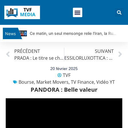
Ce matin, un seul mensonge relie l’Iran, la Russie et Trump | par Louis Antoine Michelet
News
Vente du Turbo Infini BEST CALL AIRBUS TY80V à 3,45 € (+118 %)
PRÉCÉDENT
SUIVANT
Ce que Trump, Téhéran et Pékin ne veulent pas que vous voyiez ensemble | par Louis-Antoine Michelet
PRADA : Le titre se cherche
ESSILORLUXOTTICA : Le train est-il passé ?
Vente du Turbo infini BEST PUT COINBASE WO83V à 0,51 € (+46 %)
Dichotomie profonde. Des marchés en hausse | Point Stratégique Hebdomadaire – Éric Galiègue
20 février 2025
TVF
Tout peut exploser ! | Antoine Quesada – Chrono CAC
Bourse
,
Market Movers
,
TV Finance
,
Vidéo YT
Gaza, Iran, Chine : la guerre mondiale vient de commencer | par Louis-Antoine Michelet
PANDORA : Belle valeur
Jean Marie Seronie :Loi agricole : vraie réforme ou simple réponse à la colère ?| Interview Éco
DAX40 : Poursuite de la croissance ? | Erick Sebban – Chrono DAX
CAPGEMINI : Un signal haussier avant les résultats ? | Daniel Cohen de Lara – Market Movers
REMY COINTREAU : Le rebond est-il enfin confirmé ? | Daniel Cohen de Lara – Market Movers
TELEPERFORMANCE : Faut-il acheter avant les résultats ? | Daniel Cohen de Lara – Market Movers