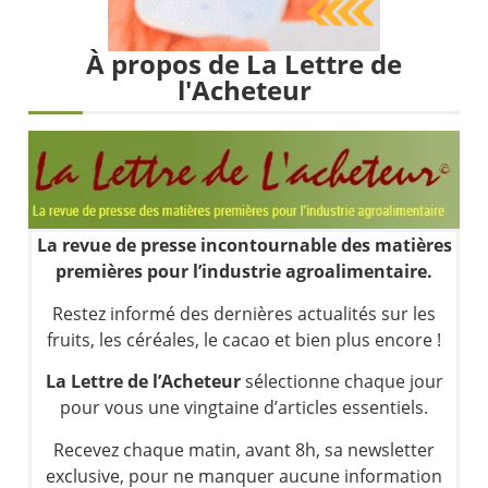
Les investisseurs y croient toujours | Point Stratégique Hebdomadaire – Éric Galiègue
Une inertie haussière qui ralentit | Antoine Quesada – Chrono CAC
À propos de La Lettre de
Pourquoi le monde entier vacille en même temps cette semaine ? | par Louis-Antoine Michelet
l'Acheteur
WTI : Explosion mais réserves au plus bas | Denis Desclos – Market Movers
La revue de presse incontournable des matières
premières pour l’industrie agroalimentaire.
Restez informé des dernières actualités sur les
fruits, les céréales, le cacao et bien plus encore !
La Lettre de l’Acheteur
sélectionne chaque jour
pour vous une vingtaine d’articles essentiels.
Recevez chaque matin, avant 8h, sa newsletter
exclusive, pour ne manquer aucune information