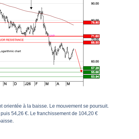
r avant les résultats ? | Daniel Cohen de Lara – Market Movers
 Analyse avant la décision de la Fed | Denis Desclos – Chrono CAC
l’épreuve des signaux | Interview Économique
s marchés à l’ère des ruptures | Interview Littéraire
s de la vigueur | Ludovick Bertola – Les Echos de Wall Street
ste intacte | Ludovick Bertola – Les Echos de Wall Street
ans faute | Bernard Prats-Desclaux – Market Movers
ain | Bernard Prats-Desclaux – Market Movers
ernard Prats-Desclaux – Market Movers
nuit. Personne ne vous l’a encore dit | Louis-Antoine Michelet
 sur le scelette | Philippe Lhermie – Flash Forex
t orientée à la baisse. Le mouvement se poursuit.
s saveur | Philippe Lhermie – Flash Forex
, puis 54,26 €. Le franchissement de 104,20 €
 venir | Philippe Lhermie – Flash Forex
baisse.
ope ! | Jean-Louis Cussac – Chrono CAC
même temps cette semaine | par Louis-Antoine Michelet