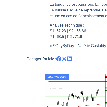
La tendance est baissière. La repr
Les investisseurs y croient toujou
La baisse risque de reprendre jus
Une inertie haussière qui ralentit
cause en cas de franchissement d
Pourquoi le monde entier vacille 
Analyse Technique :
WTI : Explosion mais réserves au 
S1: 57.28 | S2 : 55.66
STMICROELECTRONICS : Correction
R1: 68.5 | R2 : 71.6
« ©DayByDay – Valérie Gastaldy –
Partager l'article :
ANALYSE DBD