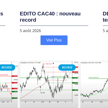
rs
EDITO CAC40 : nouveau
D
record
te
5 août 2026
5 
Voir Plus
BOURSE
BOURSE