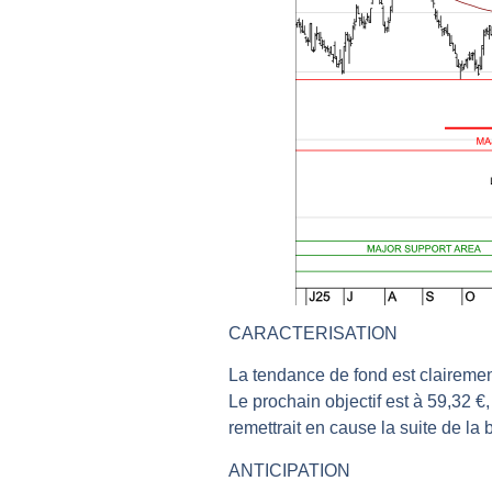
TELEPERFORMANCE : Faut-il achete
CAC 40 : Vers un nouveau record ?
Christian Parisot : Les marchés à 
Bernard Prats-Desclaux : Penser le
S&P500 : Des records, mais toujour
NASDAQ : La tendance haussière re
FERRARI : Un parcours toujours s
SAP : Les acheteurs gardent la m
LVMH : Un rebond à confirmer | B
Le monde a changé de règles cette 
CARACTERISATION
GBP/USD : Un premier ministre déjà
La tendance de fond est clairemen
EUR/USD : Une réunion à priori san
Le prochain objectif est à 59,32 €
Les événements de cette semaine à
remettrait en cause la suite de la 
La France, maillon faible de l’Eur
ANTICIPATION
Pourquoi 6 guerres explosent en 