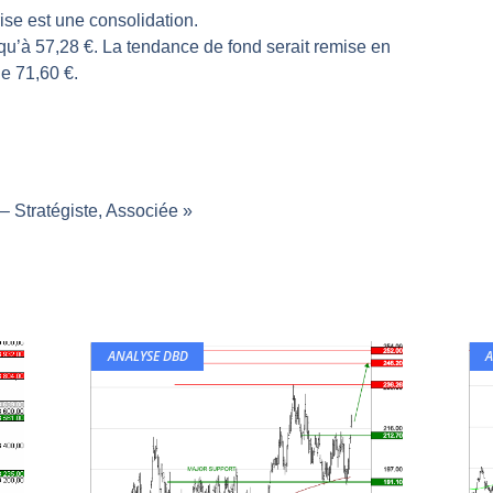
ise est une consolidation.
rs | Point Stratégique Hebdomadaire – Éric Galiègue
qu’à 57,28 €. La tendance de fond serait remise en
 | Antoine Quesada – Chrono CAC
e 71,60 €.
en même temps cette semaine ? | par Louis-Antoine Michelet
plus bas | Denis Desclos – Market Movers
 probable | Denis Desclos – Market Movers
 Stratégiste, Associée »
ANALYSE DBD
A