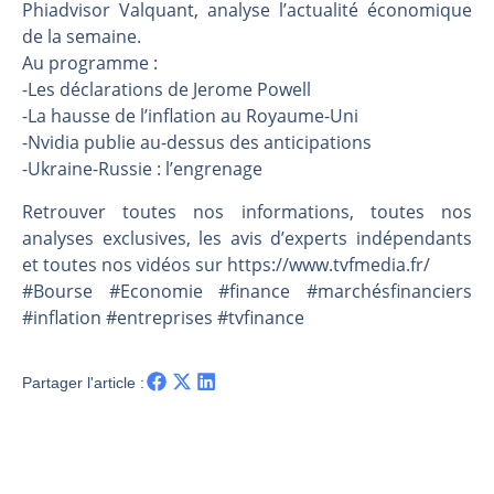
Les investisseurs y croient toujours | Point Stratégique Hebdomadaire – Éric Galiègue
Phiadvisor Valquant, analyse l’actualité économique
de la semaine.
Une inertie haussière qui ralentit | Antoine Quesada – Chrono CAC
Au programme :
Pourquoi le monde entier vacille en même temps cette semaine ? | par Louis-Antoine Michelet
-Les déclarations de Jerome Powell
WTI : Explosion mais réserves au plus bas | Denis Desclos – Market Movers
-La hausse de l’inflation au Royaume-Uni
-Nvidia publie au-dessus des anticipations
-Ukraine-Russie : l’engrenage
Retrouver toutes nos informations, toutes nos
analyses exclusives, les avis d’experts indépendants
et toutes nos vidéos sur https://www.tvfmedia.fr/​​​​​​​​​​​
#Bourse #Economie #finance #marchésfinanciers
#inflation #entreprises #tvfinance
Partager l'article :