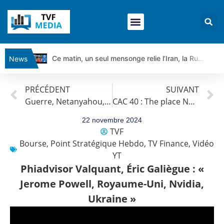
Ce matin, un seul mensonge relie l’Iran, la Russie et Trump | par Louis Antoine Michelet
News
Vente du Turbo Infini BEST CALL AIRBUS TY80V à 3,45 € (+118 %)
PRÉCÉDENT
SUIVANT
Ce que Trump, Téhéran et Pékin ne veulent pas que vous voyiez ensemble | par Louis-Antoine Michelet
Guerre, Netanyahou, Emploi, Inflation, Google : Actualités du 22 novembre par Louis-Antoine Michelet
CAC 40 : The place NOT to be
Vente du Turbo infini BEST PUT COINBASE WO83V à 0,51 € (+46 %)
Dichotomie profonde. Des marchés en hausse | Point Stratégique Hebdomadaire – Éric Galiègue
22 novembre 2024
TVF
Tout peut exploser ! | Antoine Quesada – Chrono CAC
Bourse
,
Point Stratégique Hebdo
,
TV Finance
,
Vidéo
Gaza, Iran, Chine : la guerre mondiale vient de commencer | par Louis-Antoine Michelet
YT
Jean Marie Seronie :Loi agricole : vraie réforme ou simple réponse à la colère ?| Interview Éco
Phiadvisor Valquant, Éric Galiègue : «
DAX40 : Poursuite de la croissance ? | Erick Sebban – Chrono DAX
Jerome Powell, Royaume-Uni, Nvidia,
CAPGEMINI : Un signal haussier avant les résultats ? | Daniel Cohen de Lara – Market Movers
Ukraine »
REMY COINTREAU : Le rebond est-il enfin confirmé ? | Daniel Cohen de Lara – Market Movers
TELEPERFORMANCE : Faut-il acheter avant les résultats ? | Daniel Cohen de Lara – Market Movers