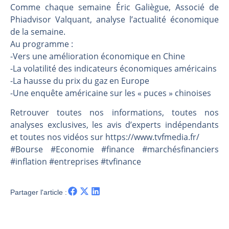
Les investisseurs y croient toujours | Point Stratégique Hebdomadaire – Éric Galiègue
Comme chaque semaine Éric Galiègue, Associé de
Une inertie haussière qui ralentit | Antoine Quesada – Chrono CAC
Phiadvisor Valquant, analyse l’actualité économique
de la semaine.
Pourquoi le monde entier vacille en même temps cette semaine ? | par Louis-Antoine Michelet
Au programme :
WTI : Explosion mais réserves au plus bas | Denis Desclos – Market Movers
-Vers une amélioration économique en Chine
-La volatilité des indicateurs économiques américains
-La hausse du prix du gaz en Europe
-Une enquête américaine sur les « puces » chinoises
Retrouver toutes nos informations, toutes nos
analyses exclusives, les avis d’experts indépendants
et toutes nos vidéos sur https://www.tvfmedia.fr/​​​​​​​​​​​
#Bourse #Economie #finance #marchésfinanciers
#inflation #entreprises #tvfinance
Partager l'article :