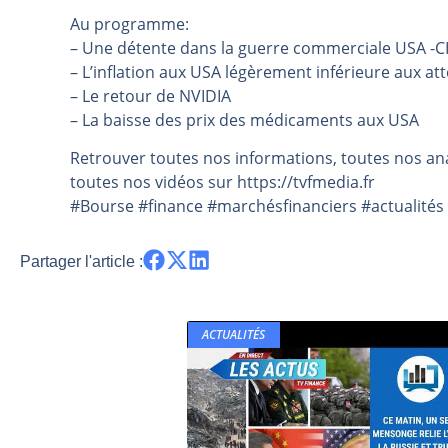
Au programme:
Pourquoi 6 guerres explosent en 
– Une détente dans la guerre commerciale USA -
Les investisseurs y croient toujou
– L’inflation aux USA légèrement inférieure aux at
Une inertie haussière qui ralentit
– Le retour de NVIDIA
Pourquoi le monde entier vacille 
– La baisse des prix des médicaments aux USA
WTI : Explosion mais réserves au 
Retrouver toutes nos informations, toutes nos ana
toutes nos vidéos sur https://tvfmedia.fr
#Bourse #finance #marchésfinanciers #actualités 
Partager l'article :
ACTUALITÉS