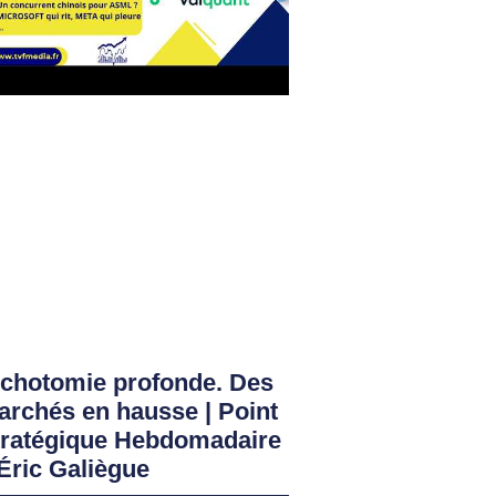
ichotomie profonde. Des
rchés en hausse | Point
tratégique Hebdomadaire
Éric Galiègue