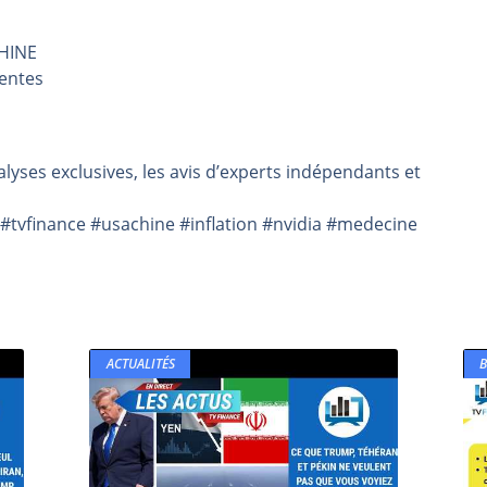
même temps cette semaine | par Louis-Antoine Michelet
CHINE
rs | Point Stratégique Hebdomadaire – Éric Galiègue
tentes
 | Antoine Quesada – Chrono CAC
en même temps cette semaine ? | par Louis-Antoine Michelet
plus bas | Denis Desclos – Market Movers
lyses exclusives, les avis d’experts indépendants et
#tvfinance #usachine #inflation #nvidia #medecine
ACTUALITÉS