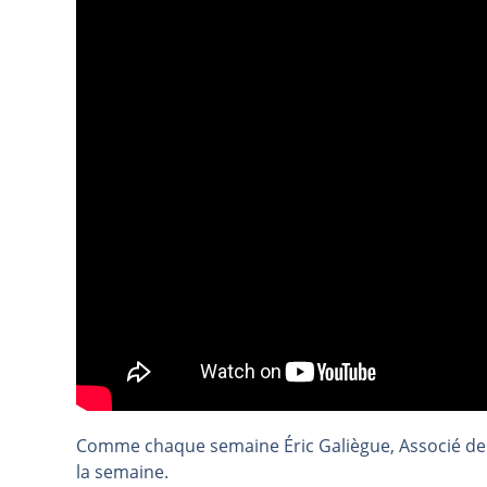
REMY COINTREAU : Le rebond est-i
TELEPERFORMANCE : Faut-il achete
CAC 40 : Vers un nouveau record ?
Christian Parisot : Les marchés à 
Bernard Prats-Desclaux : Penser le
S&P500 : Des records, mais toujour
NASDAQ : La tendance haussière re
FERRARI : Un parcours toujours s
SAP : Les acheteurs gardent la m
LVMH : Un rebond à confirmer | B
Le monde a changé de règles cette 
GBP/USD : Un premier ministre déjà
EUR/USD : Une réunion à priori san
Comme chaque semaine Éric Galiègue, Associé de 
Les événements de cette semaine à
la semaine.
La France, maillon faible de l’Eur