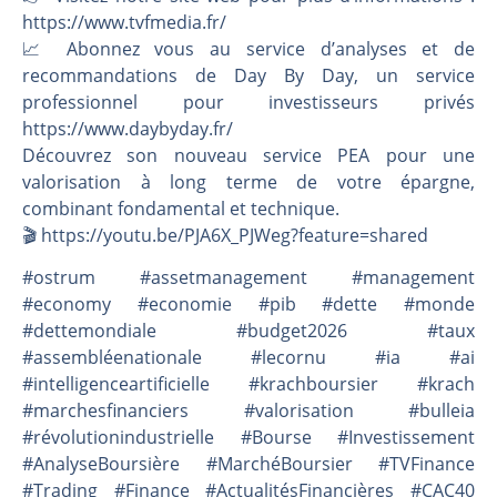
https://www.tvfmedia.fr/
📈 Abonnez vous au service d’analyses et de
recommandations de Day By Day, un service
professionnel pour investisseurs privés
https://www.daybyday.fr/
Découvrez son nouveau service PEA pour une
valorisation à long terme de votre épargne,
combinant fondamental et technique.
🎬️ https://youtu.be/PJA6X_PJWeg?feature=shared
#ostrum #assetmanagement #management
#economy #economie #pib #dette #monde
#dettemondiale #budget2026 #taux
#assembléenationale #lecornu #ia #ai
#intelligenceartificielle #krachboursier #krach
#marchesfinanciers #valorisation #bulleia
#révolutionindustrielle #Bourse #Investissement
#AnalyseBoursière #MarchéBoursier #TVFinance
#Trading #Finance #ActualitésFinancières #CAC40