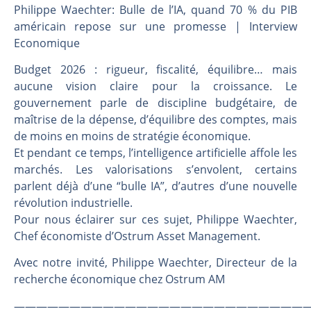
Les investisseurs y croient toujours | Point Stratégique Hebdomadaire – Éric Galiègue
Philippe Waechter: Bulle de l’IA, quand 70 % du PIB
Une inertie haussière qui ralentit | Antoine Quesada – Chrono CAC
américain repose sur une promesse | Interview
Economique
Pourquoi le monde entier vacille en même temps cette semaine ? | par Louis-Antoine Michelet
WTI : Explosion mais réserves au plus bas | Denis Desclos – Market Movers
Budget 2026 : rigueur, fiscalité, équilibre… mais
aucune vision claire pour la croissance. Le
gouvernement parle de discipline budgétaire, de
maîtrise de la dépense, d’équilibre des comptes, mais
de moins en moins de stratégie économique.
Et pendant ce temps, l’intelligence artificielle affole les
marchés. Les valorisations s’envolent, certains
parlent déjà d’une “bulle IA”, d’autres d’une nouvelle
révolution industrielle.
Pour nous éclairer sur ces sujet, Philippe Waechter,
Chef économiste d’Ostrum Asset Management.
Avec notre invité, Philippe Waechter, Directeur de la
recherche économique chez Ostrum AM
———————————————————————————