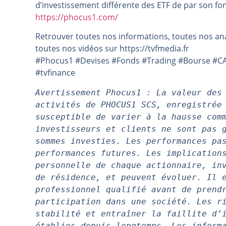
d’investissement différente des ETF de par son f
Pourquoi 6 guerres explosent en 
https://phocus1.com/
Les investisseurs y croient toujou
Retrouver toutes nos informations, toutes nos ana
Une inertie haussière qui ralentit
toutes nos vidéos sur https://tvfmedia.fr
Pourquoi le monde entier vacille 
#Phocus1 #Devises #Fonds #Trading #Bourse #CAC
#tvfinance
WTI : Explosion mais réserves au 
Avertissement Phocus1 : La valeur des 
activités de PHOCUS1 SCS, enregistrée 
susceptible de varier à la hausse comm
investisseurs et clients ne sont pas g
sommes investies. Les performances pas
performances futures. Les implications
personnelle de chaque actionnaire, inv
de résidence, et peuvent évoluer. Il e
professionnel qualifié avant de prendr
participation dans une société. Les ri
stabilité et entraîner la faillite d’i
établies depuis longtemps. Les informa