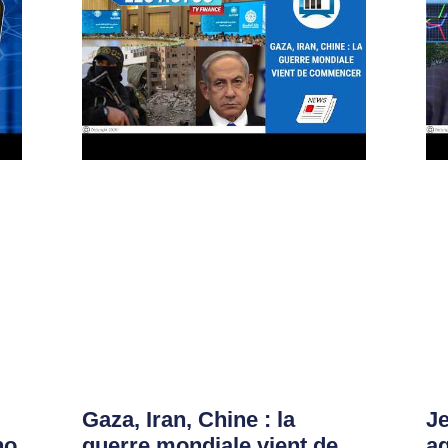
Gaza, Iran, Chine : la
Je
no
guerre mondiale vient de
ag