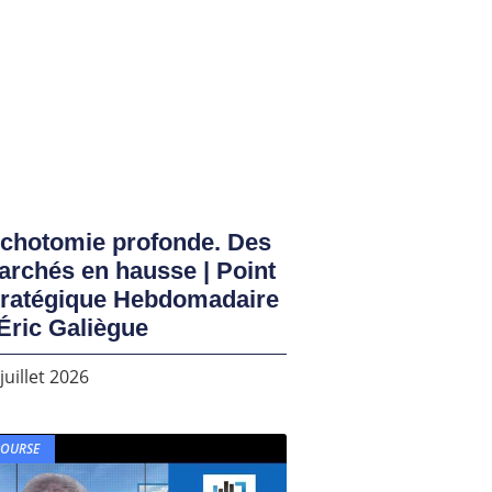
ichotomie profonde. Des
rchés en hausse | Point
tratégique Hebdomadaire
Éric Galiègue
juillet 2026
BOURSE