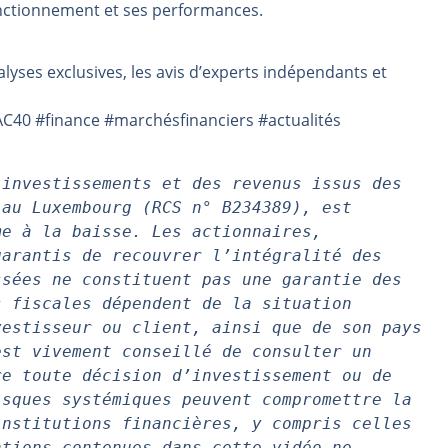
onctionnement et ses performances.
même temps cette semaine | par Louis-Antoine Michelet
rs | Point Stratégique Hebdomadaire – Éric Galiègue
lyses exclusives, les avis d’experts indépendants et
 | Antoine Quesada – Chrono CAC
en même temps cette semaine ? | par Louis-Antoine Michelet
40 #finance #marchésfinanciers #actualités
plus bas | Denis Desclos – Market Movers
investissements et des revenus issus des 
au Luxembourg (RCS n° B234389), est 
e à la baisse. Les actionnaires, 
arantis de recouvrer l’intégralité des 
sées ne constituent pas une garantie des 
 fiscales dépendent de la situation 
estisseur ou client, ainsi que de son pays 
st vivement conseillé de consulter un 
e toute décision d’investissement ou de 
sques systémiques peuvent compromettre la 
nstitutions financières, y compris celles 
tions contenues dans cette vidéo ne 