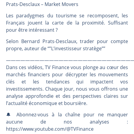
Les investisseurs y croient toujours | Point Stratégique Hebdomadaire – Éric Galiègue
Prats-Desclaux – Market Movers
Une inertie haussière qui ralentit | Antoine Quesada – Chrono CAC
Les paradygmes du tourisme se recomposent, les
Pourquoi le monde entier vacille en même temps cette semaine ? | par Louis-Antoine Michelet
Français jouent la carte de la proximité. Suffisant
WTI : Explosion mais réserves au plus bas | Denis Desclos – Market Movers
pour être intéressant ?
Selon Bernard Prats-Desclaux, trader pour compte
propre, auteur de “”L’investisseur stratège””
———————————————————————————
Dans ces vidéos, TV Finance vous plonge au cœur des
marchés financiers pour décrypter les mouvements
clés et les tendances qui impactent vos
investissements. Chaque jour, nous vous offrons une
analyse approfondie et des perspectives claires sur
l’actualité économique et boursière.
🔔 Abonnez-vous à la chaîne pour ne manquer
aucune de nos analyses :
https://www.youtube.com/@TVFinance