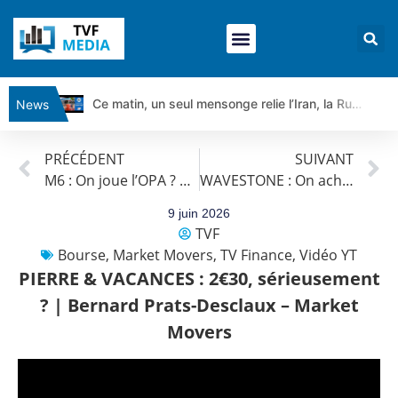
Ce matin, un seul mensonge relie l’Iran, la Russie et Trump | par Louis Antoine Michelet
News
Vente du Turbo Infini BEST CALL AIRBUS TY80V à 3,45 € (+118 %)
PRÉCÉDENT
SUIVANT
Ce que Trump, Téhéran et Pékin ne veulent pas que vous voyiez ensemble | par Louis-Antoine Michelet
M6 : On joue l’OPA ? | Bernard Prats-Desclaux – Market Movers
WAVESTONE : On achète ? | Bernard Prats-Desclaux – Market Movers
Vente du Turbo infini BEST PUT COINBASE WO83V à 0,51 € (+46 %)
Dichotomie profonde. Des marchés en hausse | Point Stratégique Hebdomadaire – Éric Galiègue
9 juin 2026
TVF
Tout peut exploser ! | Antoine Quesada – Chrono CAC
Bourse
,
Market Movers
,
TV Finance
,
Vidéo YT
Gaza, Iran, Chine : la guerre mondiale vient de commencer | par Louis-Antoine Michelet
PIERRE & VACANCES : 2€30, sérieusement
Jean Marie Seronie :Loi agricole : vraie réforme ou simple réponse à la colère ?| Interview Éco
? | Bernard Prats-Desclaux – Market
DAX40 : Poursuite de la croissance ? | Erick Sebban – Chrono DAX
Movers
CAPGEMINI : Un signal haussier avant les résultats ? | Daniel Cohen de Lara – Market Movers
REMY COINTREAU : Le rebond est-il enfin confirmé ? | Daniel Cohen de Lara – Market Movers
TELEPERFORMANCE : Faut-il acheter avant les résultats ? | Daniel Cohen de Lara – Market Movers